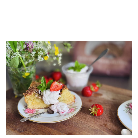
RABARBERTOSCA
PÅ
4
INGREDIENSER-
FAVVOFIKA!