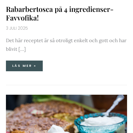
Rabarbertosca på 4 ingredienser-
Favvofika!
3 JULI 2025
Det här receptet är så otroligt enkelt och gott och har
blivit […]
LÄS MER »
RABARBERTOSCA
PÅ
4
INGREDIENSER