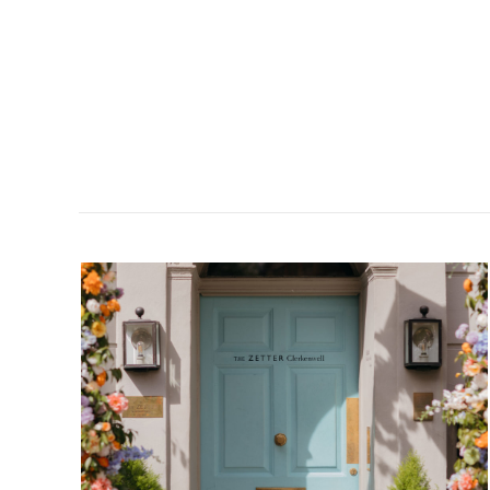
SOM
EN
DRÖM-
MYSIGASTE
HOTELLET
EVER