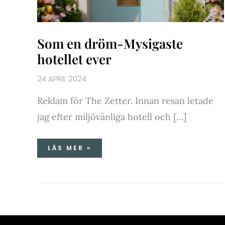
Som en dröm-Mysigaste
hotellet ever
24 APRIL 2024
Reklam för The Zetter. Innan resan letade
jag efter miljövänliga hotell och […]
LÄS MER »