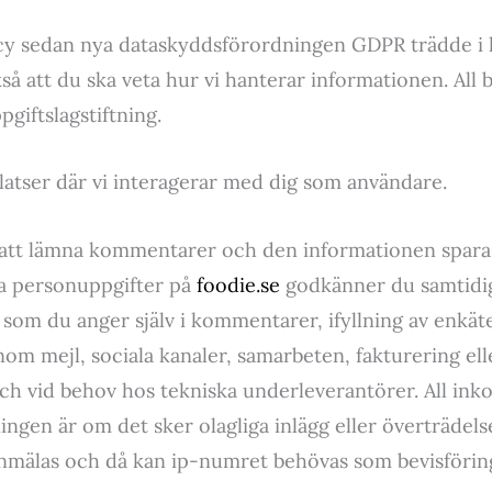
olicy sedan nya dataskyddsförordningen GDPR trädde i
också att du ska veta hur vi hanterar informationen. Al
pgiftslagstiftning.
atser där vi interagerar med dig som användare.
att lämna kommentarer och den informationen sparas om
egna personuppgifter på
foodie.se
godkänner du samtidigt
som du anger själv i kommentarer, ifyllning av enkät
m mejl, sociala kanaler, samarbeten, fakturering ell
ch vid behov hos tekniska underleverantörer. All i
gen är om det sker olagliga inlägg eller överträdels
anmälas och då kan ip-numret behövas som bevisförin