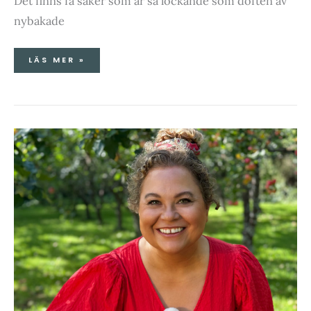
Det finns få saker som är så lockande som doften av
nybakade
LÄS MER »
VÄLKOMMEN
TILL
ÄPPELLUNDEN!