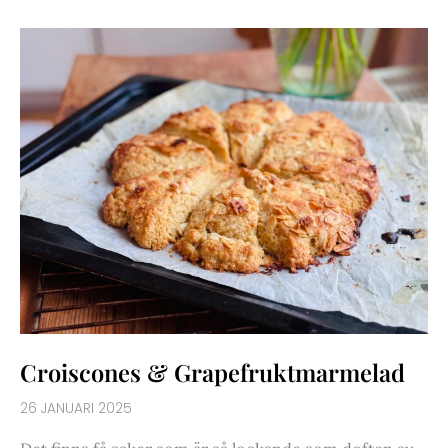
CROISCONES
&
GRAPEFRUKTMARMELAD
Croiscones & Grapefruktmarmelad
26 JANUARI 2025