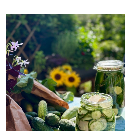
INLAGD
GURKA/SMÖRGÅSGURKA