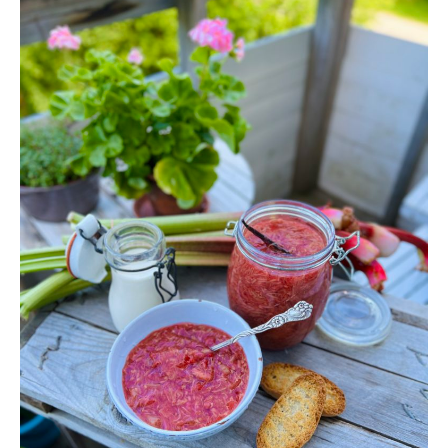
MED
HALLON
&
VANILJ