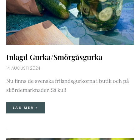
Inlagd Gurka/Smörgåsgurka
14 AUGUSTI 2024
Nu finns de svenska frilandsgurkorna i butik och på
skördemarknader. Så kul!
LÄS MER »
RABARBERKRÄM