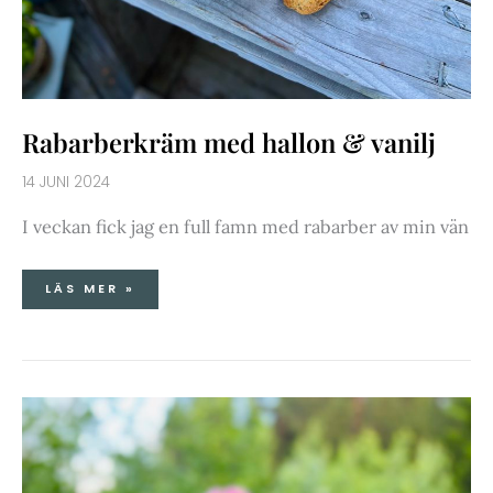
Rabarberkräm med hallon & vanilj
14 JUNI 2024
I veckan fick jag en full famn med rabarber av min vän
LÄS MER »
PEACH
MELBAMARMELAD
MED
VANILJ