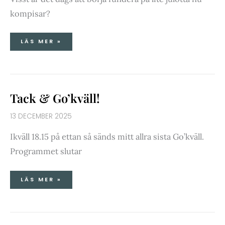
kompisar?
LÄS MER »
TACK
Tack & Go’kväll!
&
GO’KVÄLL!
13 DECEMBER 2025
Ikväll 18.15 på ettan så sänds mitt allra sista Go’kväll.
Programmet slutar
LÄS MER »