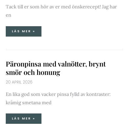
Tack till er som hör av er med önskerecept! Jag har
en
LÄS MER »
PÄRONPINSA
Päronpinsa med valnötter, brynt
MED
VALNÖTTER,
BRYNT
smör och honung
SMÖR
OCH
HONUNG
20 APRIL 2026
En lika god som vacker pinsa fylld av kontraster:
krämig smetana med
LÄS MER »