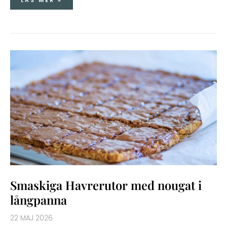
LÄS MER »
SMASKIGA
HAVRERUTOR
MED
NOUGAT
I
LÅNGPANNA
Smaskiga Havrerutor med nougat i
långpanna
22 MAJ 2026