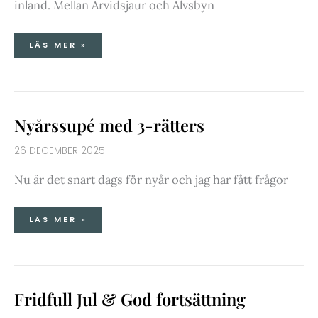
inland. Mellan Arvidsjaur och Älvsbyn
LÄS MER »
NYÅRSSUPÉ
Nyårssupé med 3-rätters
MED
3-
RÄTTERS
26 DECEMBER 2025
Nu är det snart dags för nyår och jag har fått frågor
LÄS MER »
FRIDFULL
Fridfull Jul & God fortsättning
JUL
&
GOD