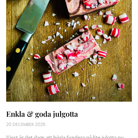
Enkla & goda julgotta
20 DECEMBER 2025
Visst är det dags att börja fundera på lite julotta nu