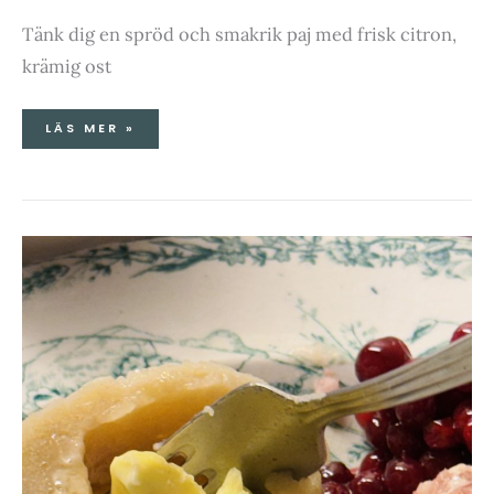
Tänk dig en spröd och smakrik paj med frisk citron,
krämig ost
LÄS MER »
PITEPALT
I
NATTBERG