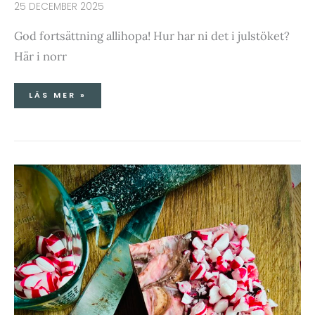
FORTSÄTTNING
25 DECEMBER 2025
God fortsättning allihopa! Hur har ni det i julstöket?
Här i norr
LÄS MER »
ENKLA
&
GODA
JULGOTTA