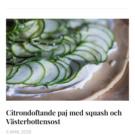
CITRONDOFTANDE
PAJ
MED
SQUASH
OCH
VÄSTERBOTTENSOST
Citrondoftande paj med squash och
Västerbottensost
11 APRIL 2026