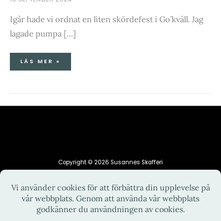
Igår hade vi ordnat en liten skördefest i Go’kväll. Jag
lagade pumpa […]
LÄS MER »
Copyright © 2026 Susannes Skafferi
HEM
INTEGRITETSPOLICY
KONTAKT
OM MIG
RECEPT