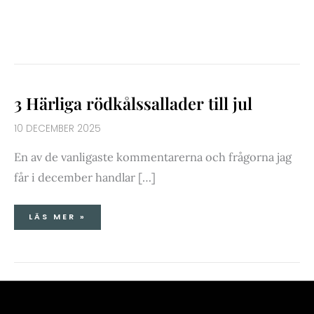
3
3 Härliga rödkålssallader till jul
HÄRLIGA
RÖDKÅLSSALLADER
TILL
JUL
10 DECEMBER 2025
En av de vanligaste kommentarerna och frågorna jag
får i december handlar […]
LÄS MER »