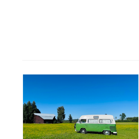
NORRBOTTEN
LIVE-
GRILLKVÄLL
PÅ
BYN