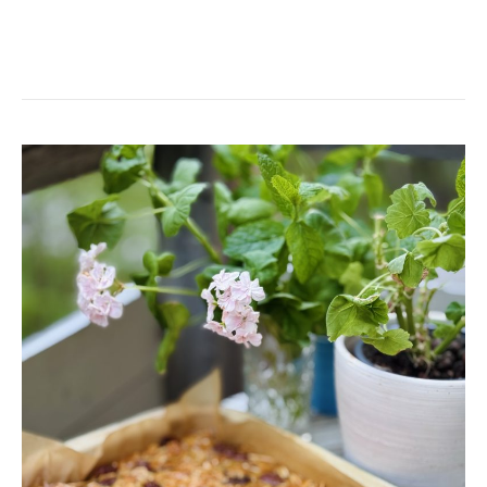
KLADDKAKA
MED
BRYNT
SMÖR
&
MANDELTOSCA
–
SOM
EN
TRYGG
FAMN
I
LÅNGPANNA