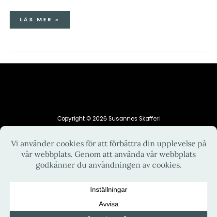
LÄS MER »
Copyright © 2026 Susannes Skafferi
HEM
INTEGRITETSPOLICY
KONTAKT
OM MIG
RECEPT