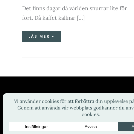
Det finns dagar då världen snurrar lite för
fort. Då kaffet kallnar […]
LÄS MER »
Copyright © 2026 Susannes Skafferi