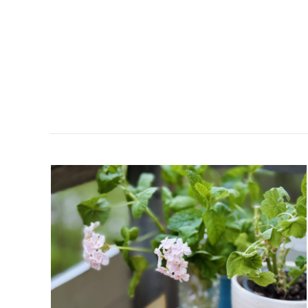
KLADDKAKA
MED
BRYNT
SMÖR
&
MANDELTOSCA
–
SOM
EN
TRYGG
FAMN
I
LÅNGPANNA