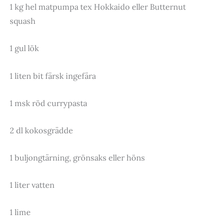
1 kg hel matpumpa tex Hokkaido eller Butternut
squash
1 gul lök
1 liten bit färsk ingefära
1 msk röd currypasta
2 dl kokosgrädde
1 buljongtärning, grönsaks eller höns
1 liter vatten
1 lime