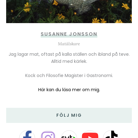
SUSANNE JONSSON
Matälskare
Jag lagar mat, oftast på kalla ställen och ibland på teve.
Alltid med kärlek.
Kock och Filosofie Magister i Gastronomi.
Här kan du läsa mer om mig.
FÖLJ MIG
F
I
Y
T