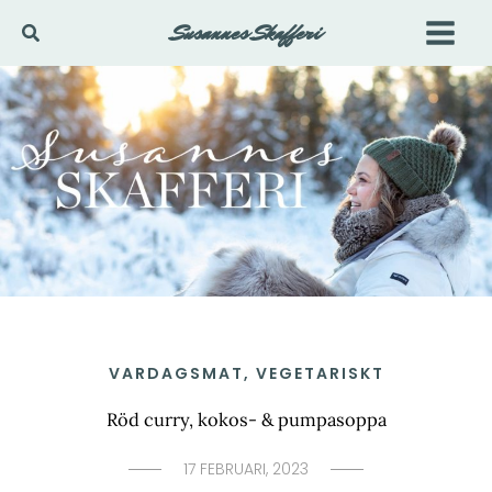
Hoppa
Susannes Skafferi
Sök
till
innehåll
VARDAGSMAT
,
VEGETARISKT
Röd curry, kokos- & pumpasoppa
17 FEBRUARI, 2023