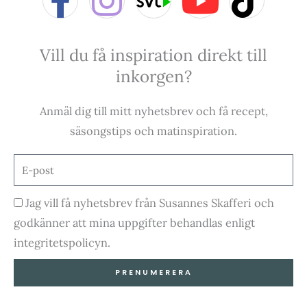
a
n
o
i
Vill du få inspiration direkt till
c
s
u
k
inkorgen?
e
t
t
t
Anmäl dig till mitt nyhetsbrev och få recept,
b
a
u
o
säsongstips och matinspiration.
o
g
b
k
E-
post
o
r
e
Godkännande
Jag vill få nyhetsbrev från Susannes Skafferi och
godkänner att mina uppgifter behandlas enligt
k
a
integritetspolicyn.
-
m
PRENUMERERA