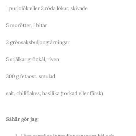
1 purjolök eller 2 röda lökar, skivade
5 morötter, i bitar
2 grönsaksbuljongtärningar
5 stjälkar grönkål, riven
300 g fetaost, smulad
salt, chiliflakes, basilika (torkad eller färsk)
Såhär gör jag:
Lägg samtliga ingredienser utom kål och