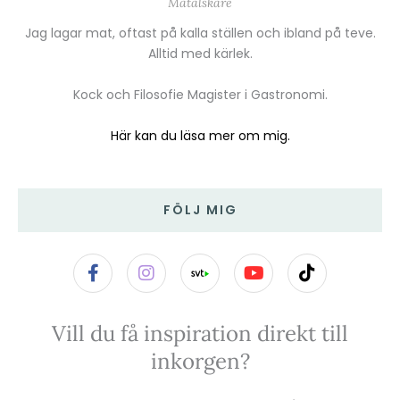
Matälskare
Jag lagar mat, oftast på kalla ställen och ibland på teve.
Alltid med kärlek.
Kock och Filosofie Magister i Gastronomi.
Här kan du läsa mer om mig.
FÖLJ MIG
F
I
Y
T
a
n
o
i
c
s
u
k
e
t
t
t
Vill du få inspiration direkt till
b
a
u
o
o
g
b
k
inkorgen?
o
r
e
k
a