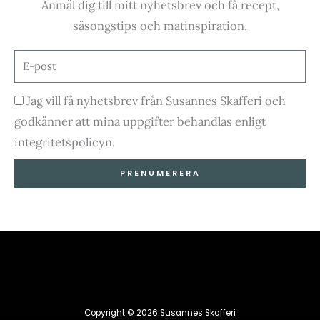
-
m
Anmäl dig till mitt nyhetsbrev och få recept,
f
säsongstips och matinspiration.
E-
post
Godkännande
Jag vill få nyhetsbrev från Susannes Skafferi och
godkänner att mina uppgifter behandlas enligt
integritetspolicyn.
PRENUMERERA
Copyright © 2026 Susannes Skafferi