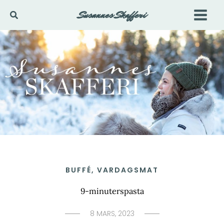
Hoppa
Susannes Skafferi
Sök
till
innehåll
BUFFÉ
,
VARDAGSMAT
9-minuterspasta
8 MARS, 2023