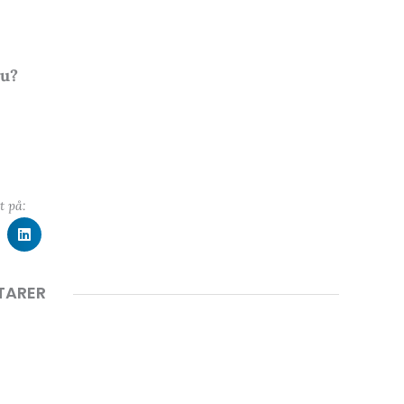
du?
t på:
TARER