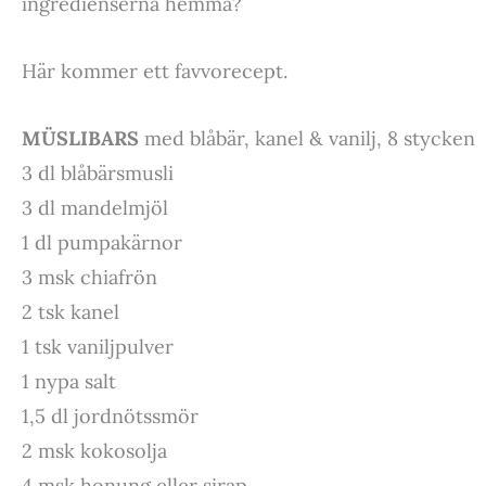
ingredienserna hemma?
Här kommer ett favvorecept.
MÜSLIBARS
med blåbär, kanel & vanilj, 8 stycken
3 dl blåbärsmusli
3 dl mandelmjöl
1 dl pumpakärnor
3 msk chiafrön
2 tsk kanel
1 tsk vaniljpulver
1 nypa salt
1,5 dl jordnötssmör
2 msk kokosolja
4 msk honung eller sirap