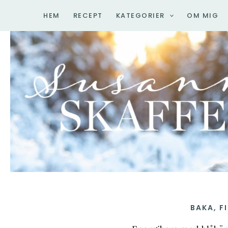
Hoppa
HEM
RECEPT
KATEGORIER
OM MIG
till
innehåll
BAKA
,
F