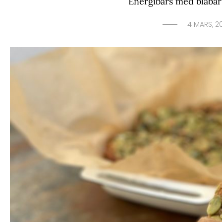
Energibars med blåbä
4 MARS, 2