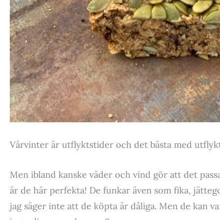
Vårvinter är utflyktstider och det bästa med utflyk
Men ibland kanske väder och vind gör att det pass
är de här perfekta! De funkar även som fika, jättego
jag säger inte att de köpta är dåliga. Men de kan 