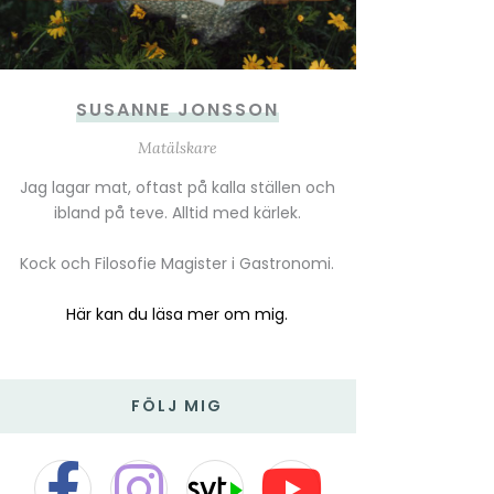
SUSANNE JONSSON
Matälskare
Jag lagar mat, oftast på kalla ställen och
ibland på teve. Alltid med kärlek.
Kock och Filosofie Magister i Gastronomi.
Här kan du läsa mer om mig.
FÖLJ MIG
F
I
T
Y