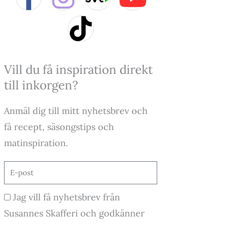
a
n
i
o
c
s
k
u
e
t
t
t
Vill du få inspiration direkt
till inkorgen?
b
a
o
u
Anmäl dig till mitt nyhetsbrev och
o
g
k
b
få recept, säsongstips och
o
r
e
matinspiration.
k
a
E-
post
-
m
Godkännande
Jag vill få nyhetsbrev från
f
Susannes Skafferi och godkänner