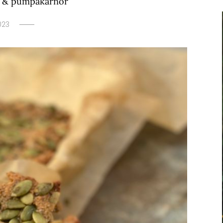
r & pumpakärnor
023