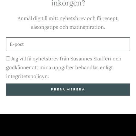
inkorgen?
o
r
e
k
a
-
m
Anmäl dig till mitt nyhetsbrev och få recept,
f
säsongstips och matinspiration.
E-
post
Godkännande
Jag vill få nyhetsbrev från Susannes Skafferi och
godkänner att mina uppgifter behandlas enligt
integritetspolicyn.
PRENUMERERA