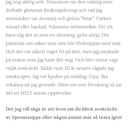
jag nog aldrig sett. Dessutom var den vattnig men
doftade glutamat (buljongtärning och vad jag
misstänker var Aromat) och gröna ”bitar”. Varken
mixad eller hackad. Nånstans mittemellan. För ett
barn såg det ut som en slemmig, grön sörja. Det
påminde om saker som inte bör förknippas med mat.
Och det var säkert inget fel på den, men jag smakade
på maten som jag hade lärt mig. Och blev minst sagt
rejält avskräckt. Sådär runt 20 år senare vågade jag
smaka igen. Jag var bjuden på middag. Ojoj. Ska
erkänna att jag gruvade. Döm om min förvåning så var
det en HELT annan upplevelse.
Det jag vill säga är att även om du blivit avskräckt
av Spenatsoppa eller någon annan mat så testa igen!