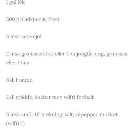
1 gul lök
500 g bladspenat, fryst
3 msk vetemjöl
2 msk grönsaksfond eller 1 buljongtärning, grönsaks
eller höns
8 dl l vatten
2 dl grädde, kokbar men valfri fetthalt
3 msk smör till stekning, salt, vitpeppar, muskot
(valfritt)