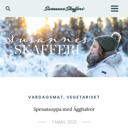
Hoppa
Susannes Skafferi
Sök
till
innehåll
VARDAGSMAT
,
VEGETARISKT
Spenatsoppa med Ägghalvor
7 MARS, 2023