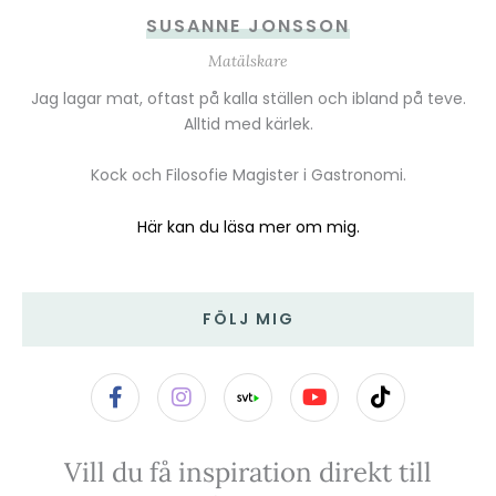
SUSANNE JONSSON
Matälskare
Jag lagar mat, oftast på kalla ställen och ibland på teve.
Alltid med kärlek.
Kock och Filosofie Magister i Gastronomi.
Här kan du läsa mer om mig.
FÖLJ MIG
F
I
Y
T
a
n
o
i
c
s
u
k
e
t
t
t
Vill du få inspiration direkt till
b
a
u
o
o
g
b
k