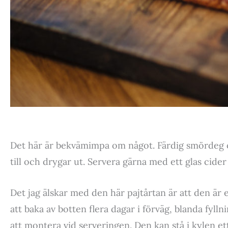
Det här är bekvämimpa om något. Färdig smördeg o
till och drygar ut. Servera gärna med ett glas cider
Det jag älskar med den här pajtårtan är att den är
att baka av botten flera dagar i förväg, blanda fyll
att montera vid serveringen. Den kan stå i kylen et