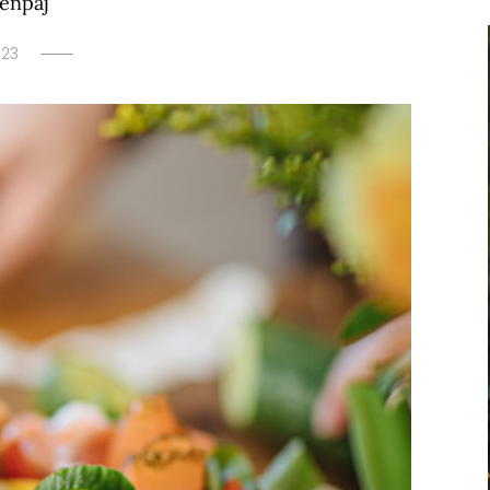
genpaj
023