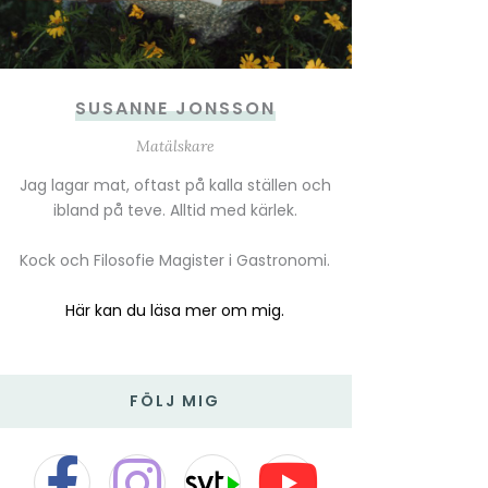
SUSANNE JONSSON
Matälskare
Jag lagar mat, oftast på kalla ställen och
ibland på teve. Alltid med kärlek.
Kock och Filosofie Magister i Gastronomi.
Här kan du läsa mer om mig.
FÖLJ MIG
F
I
T
Y