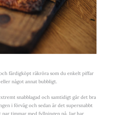
ch färdigköpt räkröra som du enkelt piffar
 eller något annat bubbligt.
 extremt snabblagad och samtidigt går det bra
ningen i förväg och sedan är det supersnabbt
t par timmar med fyllningen på. Jag har