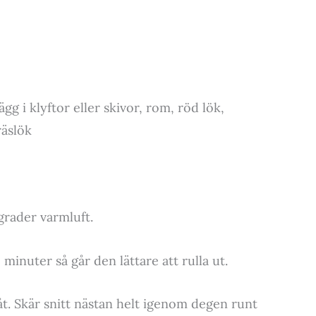
ägg i klyftor eller skivor, rom, röd lök,
räslök
grader varmluft.
inuter så går den lättare att rulla ut.
t. Skär snitt nästan helt igenom degen runt