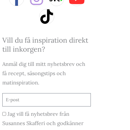
a
n
i
o
c
s
k
u
e
t
t
t
Vill du få inspiration direkt
till inkorgen?
b
a
o
u
Anmäl dig till mitt nyhetsbrev och
o
g
k
b
få recept, säsongstips och
o
r
e
matinspiration.
k
a
E-
post
-
m
Godkännande
Jag vill få nyhetsbrev från
f
Susannes Skafferi och godkänner