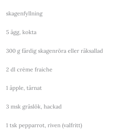
skagenfyllning
5 ägg, kokta
300 g färdig skagenröra eller räksallad
2 dl crème fraiche
1 äpple, tärnat
3 msk gräslök, hackad
1 tsk pepparrot, riven (valfritt)