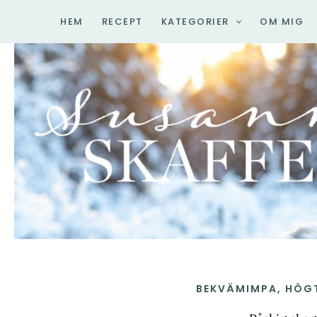
Hoppa
HEM
RECEPT
KATEGORIER
OM MIG
till
innehåll
BEKVÄMIMPA
,
HÖG