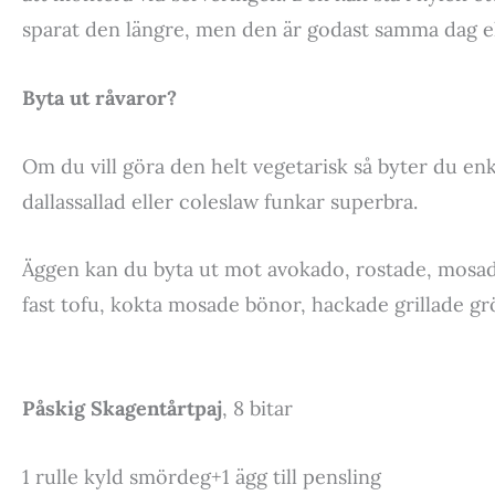
sparat den längre, men den är godast samma dag el
Byta ut råvaror?
Om du vill göra den helt vegetarisk så byter du en
dallassallad eller coleslaw funkar superbra.
Äggen kan du byta ut mot avokado, rostade, mosa
fast tofu, kokta mosade bönor, hackade grillade g
Påskig Skagentårtpaj
, 8 bitar
1 rulle kyld smördeg+1 ägg till pensling