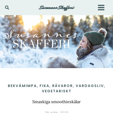
Hoppa
Susannes Skafferi
Sök
till
innehåll
BEKVÄMIMPA
,
FIKA
,
RÅVAROR
,
VARDAGSLIV
,
VEGETARISKT
Smaskiga smoothieskålar