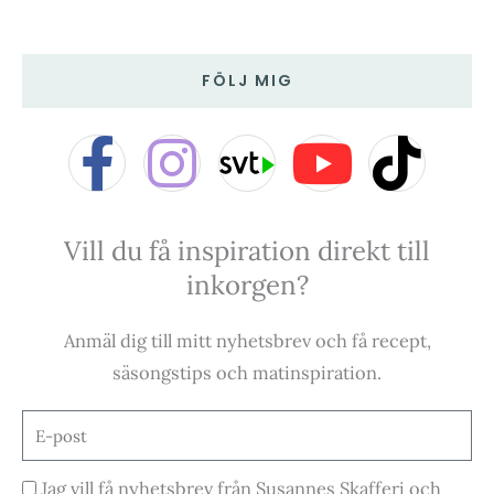
FÖLJ MIG
F
I
Y
T
a
n
o
i
Vill du få inspiration direkt till
c
s
u
k
inkorgen?
e
t
t
t
Anmäl dig till mitt nyhetsbrev och få recept,
b
a
u
o
säsongstips och matinspiration.
o
g
b
k
E-
post
o
r
e
Godkännande
Jag vill få nyhetsbrev från Susannes Skafferi och