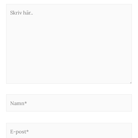
Skriv
här..
Namn*
E-
post*