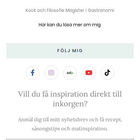
Kock och Filosofie Magister i Gastronomi.
Här kan du läsa mer om mig.
FÖLJ MIG
F
I
Y
T
a
n
o
i
c
s
u
k
e
t
t
t
Vill du få inspiration direkt till
b
a
u
o
o
g
b
k
inkorgen?
o
r
e
k
a
-
m
Anmäl dig till mitt nyhetsbrev och få recept,
f
säsongstips och matinspiration.