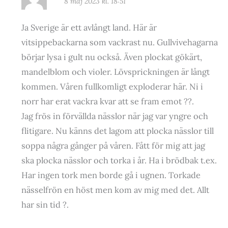
8 maj 2023 kl. 18:51
Ja Sverige är ett avlångt land. Här är
vitsippebackarna som vackrast nu. Gullvivehagarna
börjar lysa i gult nu också. Även plockat gökärt,
mandelblom och violer. Lövsprickningen är långt
kommen. Våren fullkomligt exploderar här. Ni i
norr har erat vackra kvar att se fram emot ??.
Jag frös in förvällda nässlor när jag var yngre och
flitigare. Nu känns det lagom att plocka nässlor till
soppa några gånger på våren. Fått för mig att jag
ska plocka nässlor och torka i år. Ha i brödbak t.ex.
Har ingen tork men borde gå i ugnen. Torkade
nässelfrön en höst men kom av mig med det. Allt
har sin tid ?.