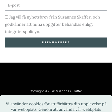
E-
post
Godkännande
Jag vill få nyhetsbrev från Susannes Skafferi och
godkänner att mina uppgifter behandlas enligt
integritetspolicyn.
PRENUMERERA
Copyright © 2026 Susannes Skafferi
HEM
INTEGRITETSPOLICY
KONTAKT
OM MIG
RECEPT