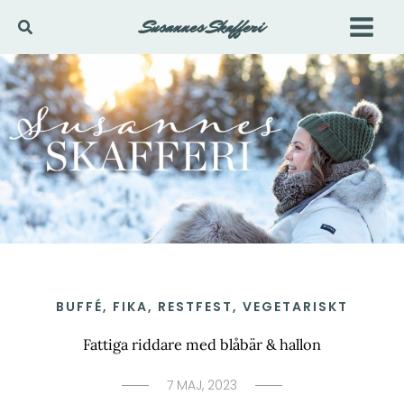
Hoppa
Susannes Skafferi
Sök
till
innehåll
BUFFÉ
,
FIKA
,
RESTFEST
,
VEGETARISKT
Fattiga riddare med blåbär & hallon
7 MAJ, 2023