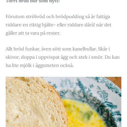
Torrt bröd blir som nytt!
Förutom ströbröd och brödpudding så är fattiga
riddare en riktig hjälte- eller riddare dårå! när det
gäller att ta vara på rester.
Allt bröd funkar, även sött som kanelbullar. Skär i
skivor, doppa i uppvispat ägg och stek i smör. Du kan
ha lite mjölk i äggsmeten också.