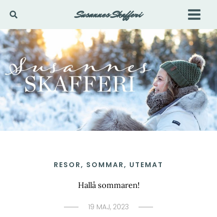
Hoppa
Susannes Skafferi
Sök
till
innehåll
RESOR
,
SOMMAR
,
UTEMAT
Hallå sommaren!
19 MAJ, 2023