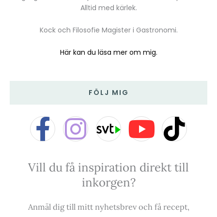
Alltid med kärlek.
Kock och Filosofie Magister i Gastronomi.
Här kan du läsa mer om mig.
FÖLJ MIG
F
I
Y
T
a
n
o
i
Vill du få inspiration direkt till
c
s
u
k
inkorgen?
e
t
t
t
Anmäl dig till mitt nyhetsbrev och få recept,