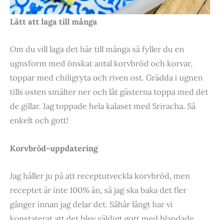
Lätt att laga till många
Om du vill laga det här till många så fyller du en
ugnsform med önskat antal korvbröd och korvar,
toppar med chiligryta och riven ost. Grädda i ugnen
tills osten smälter ner och låt gästerna toppa med det
de gillar. Jag toppade hela kalaset med Sriracha. Så
enkelt och gott!
Korvbröd-uppdatering
Jag håller ju på att receptutveckla korvbröd, men
receptet är inte 100% än, så jag ska baka det fler
gånger innan jag delar det. Såhär långt har vi
konstaterat att det blev väldigt gott med blandade