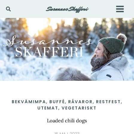
Hoppa
Susannes Skafferi
Sök
till
innehåll
BEKVÄMIMPA
,
BUFFÉ
,
RÅVAROR
,
RESTFEST
,
UTEMAT
,
VEGETARISKT
Loaded chili dogs