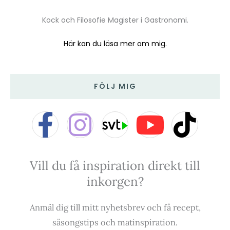
Kock och Filosofie Magister i Gastronomi.
Här kan du läsa mer om mig.
FÖLJ MIG
F
I
Y
T
a
n
o
i
Vill du få inspiration direkt till
c
s
u
k
inkorgen?
e
t
t
t
Anmäl dig till mitt nyhetsbrev och få recept,
b
a
u
o
säsongstips och matinspiration.