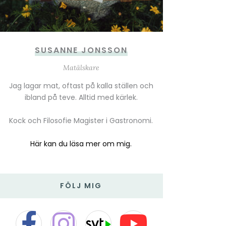
SUSANNE JONSSON
Matälskare
Jag lagar mat, oftast på kalla ställen och
ibland på teve. Alltid med kärlek.
Kock och Filosofie Magister i Gastronomi.
Här kan du läsa mer om mig.
FÖLJ MIG
F
I
T
Y