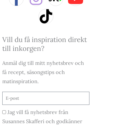
a
n
i
o
c
s
k
u
e
t
t
t
Vill du få inspiration direkt
till inkorgen?
b
a
o
u
Anmäl dig till mitt nyhetsbrev och
o
g
k
b
få recept, säsongstips och
o
r
e
matinspiration.
k
a
E-
post
-
m
Godkännande
Jag vill få nyhetsbrev från
f
Susannes Skafferi och godkänner