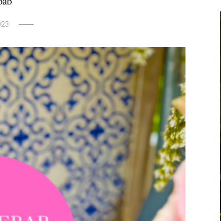
bab
023