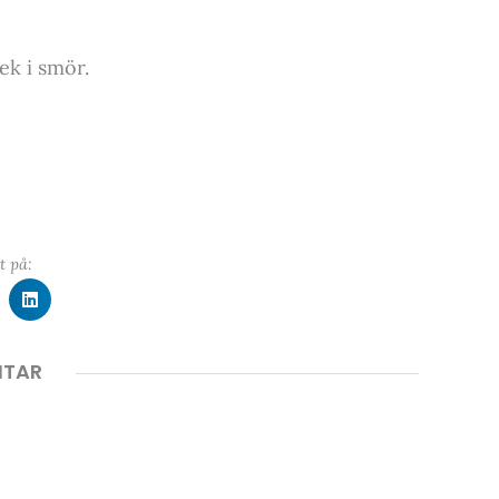
tek i smör.
t på:
NTAR