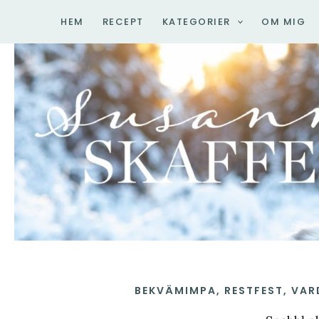
Hoppa
HEM
RECEPT
KATEGORIER
OM MIG
till
innehåll
BEKVÄMIMPA
,
RESTFEST
,
VAR