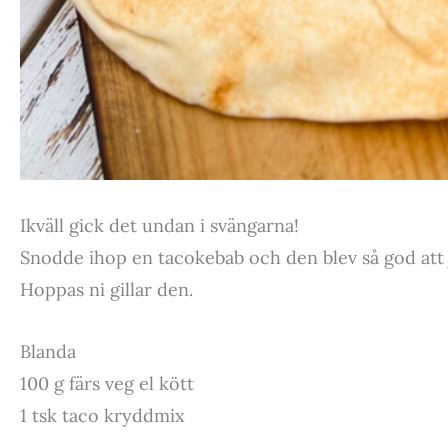
Ikväll gick det undan i svängarna!
Snodde ihop en tacokebab och den blev så god att jag
Hoppas ni gillar den.
Blanda
100 g färs veg el kött
1 tsk taco kryddmix