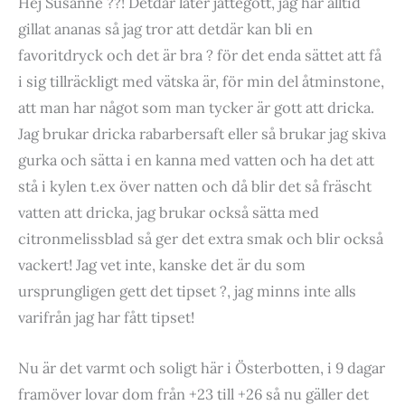
Hej Susanne ??! Detdär låter jättegott, jag har alltid
gillat ananas så jag tror att detdär kan bli en
favoritdryck och det är bra ? för det enda sättet att få
i sig tillräckligt med vätska är, för min del åtminstone,
att man har något som man tycker är gott att dricka.
Jag brukar dricka rabarbersaft eller så brukar jag skiva
gurka och sätta i en kanna med vatten och ha det att
stå i kylen t.ex över natten och då blir det så fräscht
vatten att dricka, jag brukar också sätta med
citronmelissblad så ger det extra smak och blir också
vackert! Jag vet inte, kanske det är du som
ursprungligen gett det tipset ?, jag minns inte alls
varifrån jag har fått tipset!
Nu är det varmt och soligt här i Österbotten, i 9 dagar
framöver lovar dom från +23 till +26 så nu gäller det