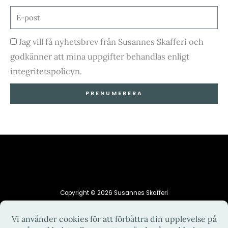
E-
post
Godkännande
Jag vill få nyhetsbrev från Susannes Skafferi och
godkänner att mina uppgifter behandlas enligt
integritetspolicyn.
PRENUMERERA
Copyright © 2026 Susannes Skafferi
HEM
INTEGRITETSPOLICY
KONTAKT