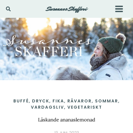
Hoppa
Susannes Skafferi
Sök
till
innehåll
BUFFÉ
,
DRYCK
,
FIKA
,
RÅVAROR
,
SOMMAR
,
VARDAGSLIV
,
VEGETARISKT
Läskande ananaslemonad