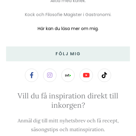
Alltid med kärlek.
Kock och Filosofie Magister i Gastronomi.
Här kan du läsa mer om mig.
FÖLJ MIG
F
I
Y
T
a
n
o
i
c
s
u
k
e
t
t
t
Vill du få inspiration direkt till
b
a
u
o
o
g
b
k
inkorgen?
o
r
e
k
a
-
m
Anmäl dig till mitt nyhetsbrev och få recept,
f
säsongstips och matinspiration.