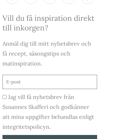
c
s
u
k
e
t
t
t
Vill du få inspiration direkt
b
a
u
o
o
g
b
k
till inkorgen?
o
r
e
k
a
-
m
Anmäl dig till mitt nyhetsbrev och
f
få recept, säsongstips och
matinspiration.
E-
post
Godkännande
Jag vill få nyhetsbrev från
Susannes Skafferi och godkänner
att mina uppgifter behandlas enligt
integritetspolicyn.