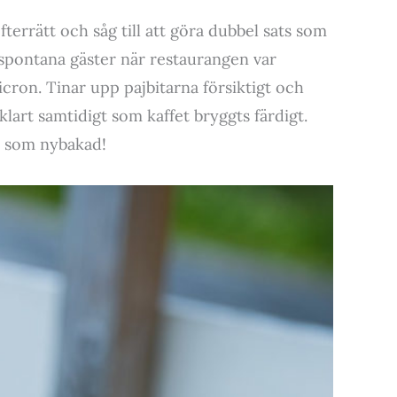
terrätt och såg till att göra dubbel sats som
k spontana gäster när restaurangen var
cron. Tinar upp pajbitarna försiktigt och
 klart samtidigt som kaffet bryggts färdigt.
an som nybakad!