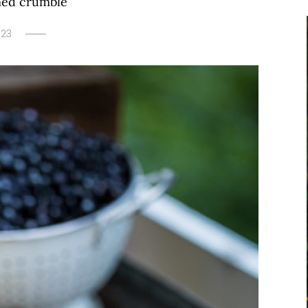
med crumble
023