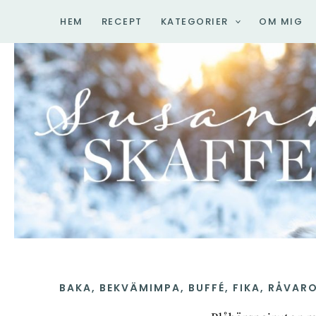
Hoppa
HEM
RECEPT
KATEGORIER
OM MIG
till
innehåll
BAKA
,
BEKVÄMIMPA
,
BUFFÉ
,
FIKA
,
RÅVAR