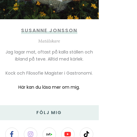
SUSANNE JONSSON
Matälskare
Jag lagar mat, oftast på kalla ställen och
ibland på teve. Alltid med kärlek.
Kock och Filosofie Magister i Gastronomi.
Här kan du läsa mer om mig.
FÖLJ MIG
F
I
Y
T
a
n
o
i