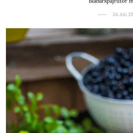
Blåbärspajrutor 
24 JULI, 2