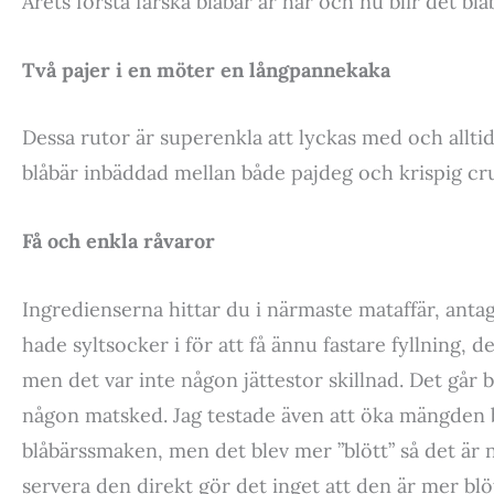
Årets första färska blåbär är här och nu blir det bl
Två pajer i en möter en långpannekaka
Dessa rutor är superenkla att lyckas med och allti
blåbär inbäddad mellan både pajdeg och krispig cru
Få och enkla råvaror
Ingredienserna hittar du i närmaste mataffär, anta
hade syltsocker i för att få ännu fastare fyllning, de
men det var inte någon jättestor skillnad. Det går
någon matsked. Jag testade även att öka mängden bär
blåbärssmaken, men det blev mer ”blött” så det ä
servera den direkt gör det inget att den är mer blöt