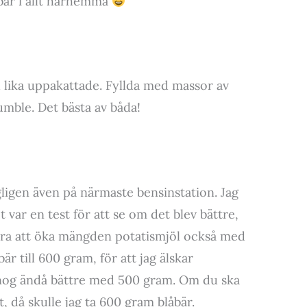
åbär i allt härhemma
d lika uppakattade. Fyllda med massor av
mble. Det bästa av båda!
gligen även på närmaste bensinstation. Jag
t var en test för att se om det blev bättre,
 bra att öka mängden potatismjöl också med
 till 600 gram, för att jag älskar
r nog ändå bättre med 500 gram. Om du ska
, då skulle jag ta 600 gram blåbär.