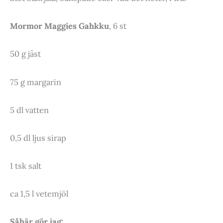
Mormor Maggies Gahkku
, 6 st
50 g jäst
75 g margarin
5 dl vatten
0,5 dl ljus sirap
1 tsk salt
ca 1,5 l vetemjöl
Såhär gör jag: