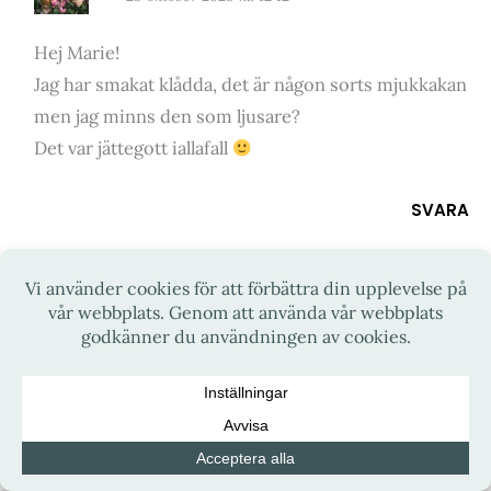
Hej Marie!
Jag har smakat klådda, det är någon sorts mjukkakan
men jag minns den som ljusare?
Det var jättegott iallafall
SVARA
GUNILLA SUIKKI
21 oktober 2023 kl. 09:26
Det här är likadant som det bröd jag är uppväxt med.
Mormor, mostrar och mamma bakade likadant bröd.
Vi har aldrig haft något namn på brödet, annat än
”mjukkaka”. Mamma är från nordligaste Tornedalen