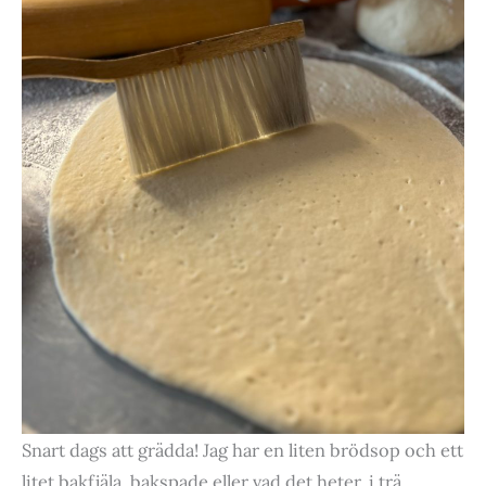
Snart dags att grädda! Jag har en liten brödsop och ett
litet bakfjäla, bakspade eller vad det heter, i trä.