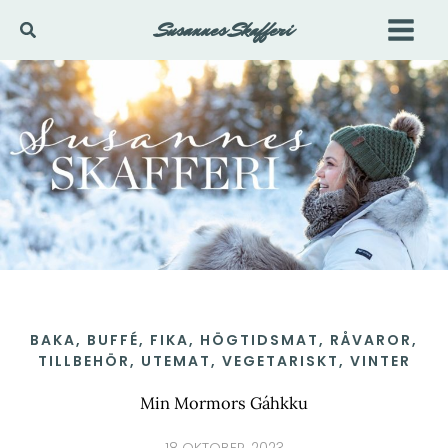
Hoppa
Susannes Skafferi
Sök
till
innehåll
BAKA
,
BUFFÉ
,
FIKA
,
HÖGTIDSMAT
,
RÅVAROR
,
TILLBEHÖR
,
UTEMAT
,
VEGETARISKT
,
VINTER
Min Mormors Gáhkku