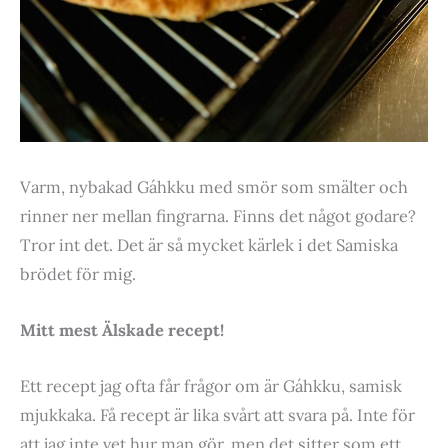
Varm, nybakad Gáhkku med smör som smälter och
rinner ner mellan fingrarna. Finns det något godare?
Tror int det. Det är så mycket kärlek i det Samiska
brödet för mig.
Mitt mest Älskade recept!
Ett recept jag ofta får frågor om är Gáhkku, samisk
mjukkaka. Få recept är lika svårt att svara på. Inte för
att jag inte vet hur man gör, men det sitter som ett