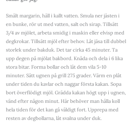
Smält margarin, häll i kallt vatten. Smula ner jästen i
en bunke, rör ut med vatten, salt och sirap. Tillsätt
3/4 av mjölet, arbeta smidig i maskin eller elvisp med
degkrokar. Tillsätt mjöl efter behov. Låt jäsa till dubbel
storlek under bakduk. Det tar cirka 45 minuter. Ta
upp degen på mjölat bakbord. Knåda och dela i 6 lika
stora bitar. Forma bollar och låt dem vila 5-10
minuter. Sätt ugnen på grill 275 grader. Värm en plåt
under tiden du kavlar och naggar första kakan. Sopa
bort överflödigt mjöl. Grädda kakan högt upp i ugnen,
vänd efter någon minut. Här behöver man hålla koll
hela tiden för det kan gå väldigt fort. Upprepa med
resten av degbollarna, låt svalna under duk.