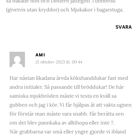
så bakade hon och Dottern jättegott Tunnbröd
(givetvis utan kryddor) och Mjukakor i bagarstuga.
SVARA
AMI
21 oktober 2023 kl. 00:44
Har nästan likadana ärvda kökshanddukar fast med
andra initialer. Så passande till bröddukar! De här
samiska mjukbröden måste vi testa en kväll sa
gubben och jag i kör. Vi får hjälpas åt att vakta ugnen
för förstår man måste vara snabb. Får berätta sen
om det blev pannkaka av alltihopa eller inte ?.
När grabbarna var små eller yngre gjorde vi ibland