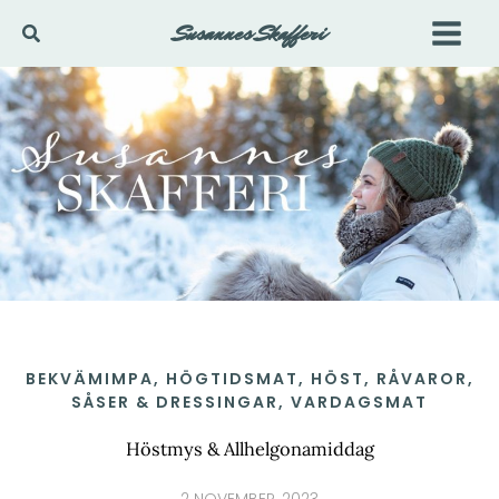
Hoppa
Susannes Skafferi
Sök
till
innehåll
BEKVÄMIMPA
,
HÖGTIDSMAT
,
HÖST
,
RÅVAROR
,
SÅSER & DRESSINGAR
,
VARDAGSMAT
Höstmys & Allhelgonamiddag