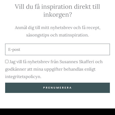
Vill du få inspiration direkt till
c
s
u
k
inkorgen?
e
t
t
t
Anmäl dig till mitt nyhetsbrev och få recept,
b
a
u
o
säsongstips och matinspiration.
o
g
b
k
E-
post
o
r
e
Godkännande
Jag vill få nyhetsbrev från Susannes Skafferi och
godkänner att mina uppgifter behandlas enligt
k
a
integritetspolicyn.
-
m
PRENUMERERA
f