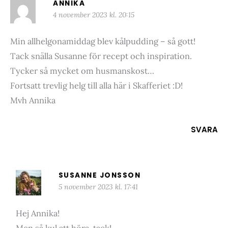
ANNIKA
4 november 2023 kl. 20:15
Min allhelgonamiddag blev kålpudding – så gott!
Tack snälla Susanne för recept och inspiration.
Tycker så mycket om husmanskost…
Fortsatt trevlig helg till alla här i Skafferiet :D!
Mvh Annika
SVARA
SUSANNE JONSSON
5 november 2023 kl. 17:41
Hej Annika!
Men så kul att höra, tack!