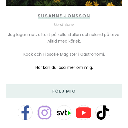
SUSANNE JONSSON
Matälskare
Jag lagar mat, oftast på kalla ställen och ibland på teve.
Alltid med kärlek.
Kock och Filosofie Magister i Gastronomi.
Här kan du läsa mer om mig.
FÖLJ MIG
F
I
Y
T
a
n
o
i