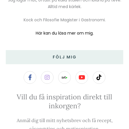
Jag lagar mat, oftast på kalla ställen och ibland på teve.
Alltid med kärlek.
Kock och Filosofie Magister i Gastronomi.
Här kan du läsa mer om mig.
FÖLJ MIG
F
I
Y
T
a
n
o
i
c
s
u
k
e
t
t
t
Vill du få inspiration direkt till
b
a
u
o
o
g
b
k
inkorgen?
o
r
e
k
a
-
m
Anmäl dig till mitt nyhetsbrev och få recept,
f
säsongstips och matinspiration.