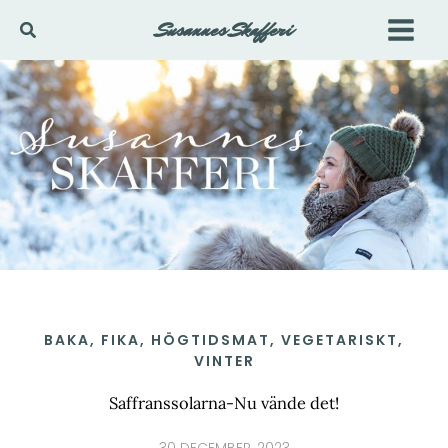
Hoppa
Susannes Skafferi
Sök
till
innehåll
BAKA
,
FIKA
,
HÖGTIDSMAT
,
VEGETARISKT
,
VINTER
Saffranssolarna-Nu vände det!