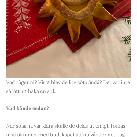
Vad säger ni? Visst blev de lite söta ändå? Det var inte
så lätt att baka en sol…
Vad hände sedan?
När solarna var klara skulle de delas ut enligt Tomas
instruktioner med budskapet att nu vänder det. Jag