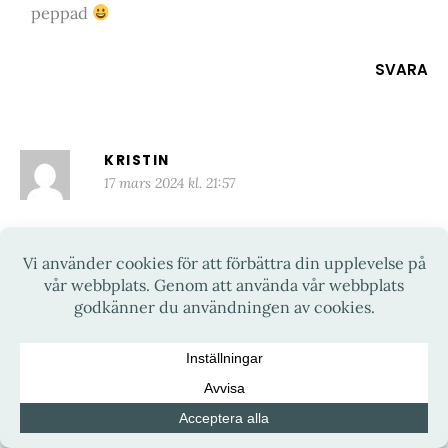
peppad
SVARA
KRISTIN
17 mars 2024 kl. 21:57
Den ser läcker ut måste pröva att baka den. Blir
kanske årets påskkaka. Tack för receptet. Kram ?
SVARA
SUSANNE JONSSON
18 mars 2024 kl. 11:51