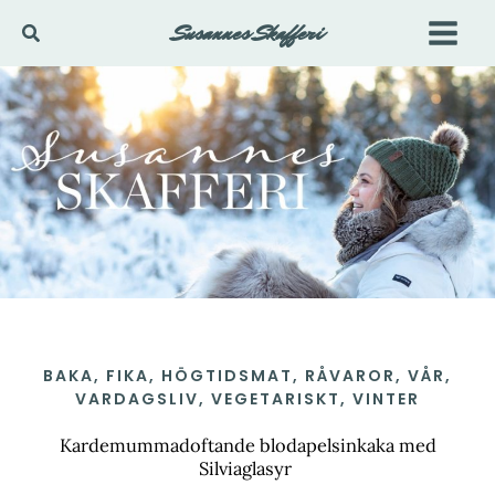
Hoppa
Susannes Skafferi
Sök
till
innehåll
BAKA
,
FIKA
,
HÖGTIDSMAT
,
RÅVAROR
,
VÅR
,
VARDAGSLIV
,
VEGETARISKT
,
VINTER
Kardemummadoftande blodapelsinkaka med
Silviaglasyr