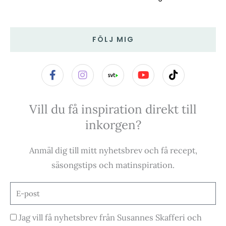
FÖLJ MIG
F
I
Y
T
a
n
o
i
c
s
u
k
e
t
t
t
Vill du få inspiration direkt till
b
a
u
o
o
g
b
k
inkorgen?
o
r
e
k
a
-
m
Anmäl dig till mitt nyhetsbrev och få recept,
f
säsongstips och matinspiration.
E-
post
Godkännande
Jag vill få nyhetsbrev från Susannes Skafferi och