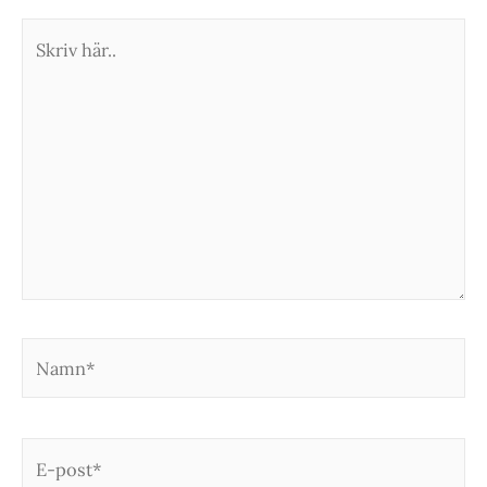
Skriv
här..
Namn*
E-
post*