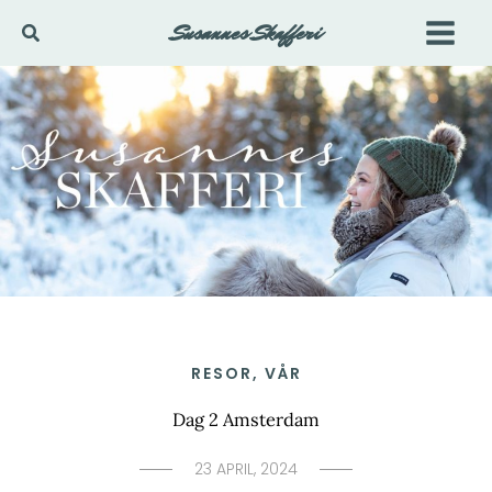
Hoppa
Susannes Skafferi
Sök
till
innehåll
RESOR
,
VÅR
Dag 2 Amsterdam
23 APRIL, 2024