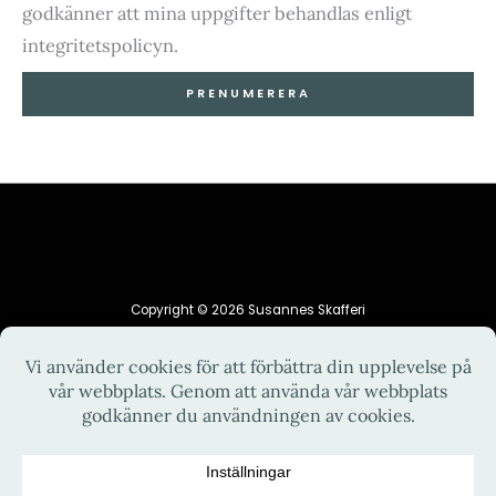
godkänner att mina uppgifter behandlas enligt
integritetspolicyn.
PRENUMERERA
Copyright © 2026 Susannes Skafferi
HEM
INTEGRITETSPOLICY
KONTAKT
OM MIG
RECEPT