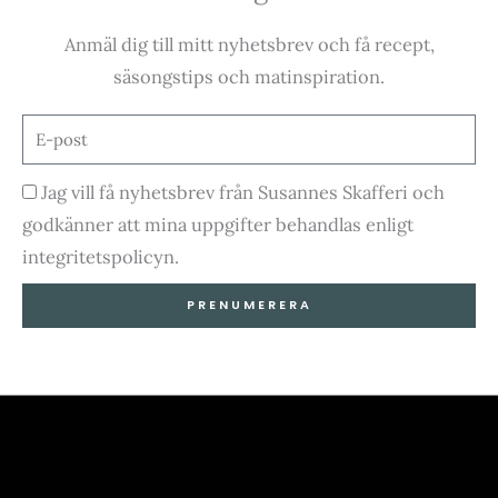
e
t
t
t
Anmäl dig till mitt nyhetsbrev och få recept,
b
a
u
o
säsongstips och matinspiration.
o
g
b
k
E-
post
o
r
e
Godkännande
Jag vill få nyhetsbrev från Susannes Skafferi och
godkänner att mina uppgifter behandlas enligt
k
a
integritetspolicyn.
-
m
PRENUMERERA
f