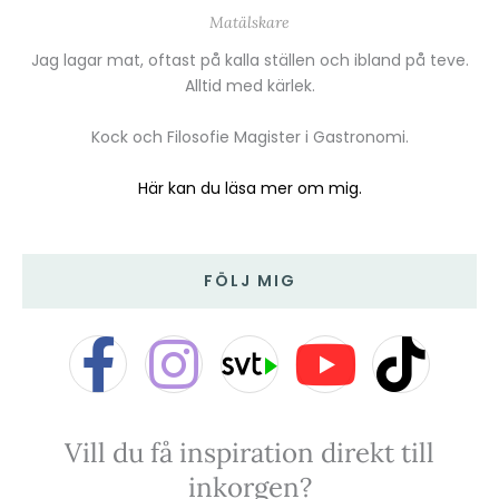
Matälskare
Jag lagar mat, oftast på kalla ställen och ibland på teve.
Alltid med kärlek.
Kock och Filosofie Magister i Gastronomi.
Här kan du läsa mer om mig.
FÖLJ MIG
F
I
Y
T
a
n
o
i
Vill du få inspiration direkt till
c
s
u
k
inkorgen?