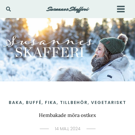
Hoppa
Susannes Skafferi
Sök
till
innehåll
BAKA
,
BUFFÉ
,
FIKA
,
TILLBEHÖR
,
VEGETARISKT
Hembakade möra ostkex
14 MAJ, 2024