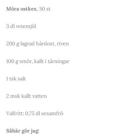
Möra ostkex
, 30 st
3 dl vetemjöl
200 g lagrad hårdost, riven
100 g smör, kallt i tärningar
1 tsk salt
2 msk kallt vatten
Valfritt: 0,75 dl sesamfrö
Såhär gör jag: