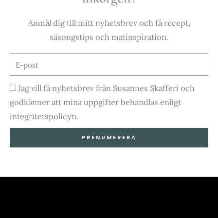
e
t
t
t
Anmäl dig till mitt nyhetsbrev och få recept,
b
a
u
o
säsongstips och matinspiration.
o
g
b
k
E-
post
o
r
e
Godkännande
Jag vill få nyhetsbrev från Susannes Skafferi och
godkänner att mina uppgifter behandlas enligt
k
a
integritetspolicyn.
-
m
PRENUMERERA
f