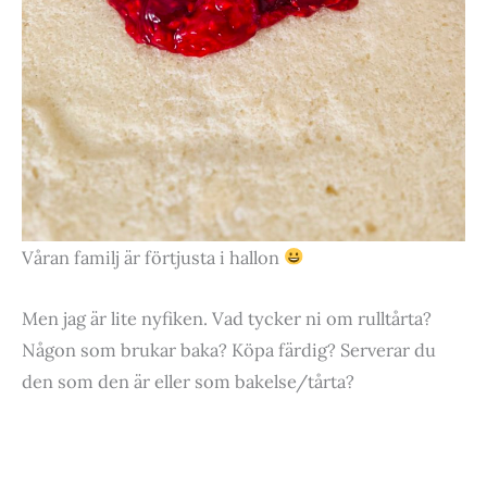
Våran familj är förtjusta i hallon
Men jag är lite nyfiken. Vad tycker ni om rulltårta?
Någon som brukar baka? Köpa färdig? Serverar du
den som den är eller som bakelse/tårta?