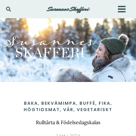
Hoppa
Susannes Skafferi
Sök
till
innehåll
BAKA
,
BEKVÄMIMPA
,
BUFFÉ
,
FIKA
,
HÖGTIDSMAT
,
VÅR
,
VEGETARISKT
Rulltårta & Födelsedagskalas