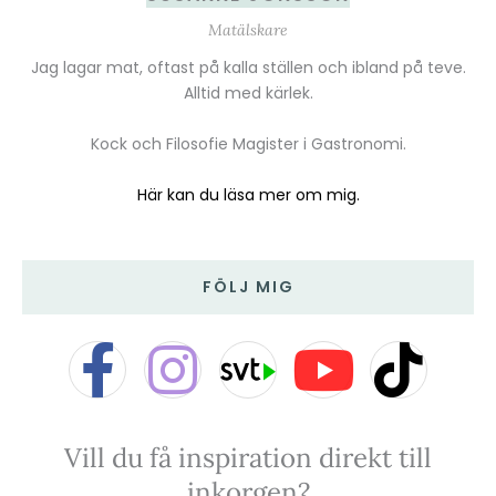
Matälskare
Jag lagar mat, oftast på kalla ställen och ibland på teve.
Alltid med kärlek.
Kock och Filosofie Magister i Gastronomi.
Här kan du läsa mer om mig.
FÖLJ MIG
F
I
Y
T
a
n
o
i
Vill du få inspiration direkt till
c
s
u
k
inkorgen?