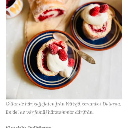
Gillar de här kaffefaten från Nittsjö keramik i Dalarna.
En del av vår familj härstammar därifrån.
Klassiska Rulltårtan