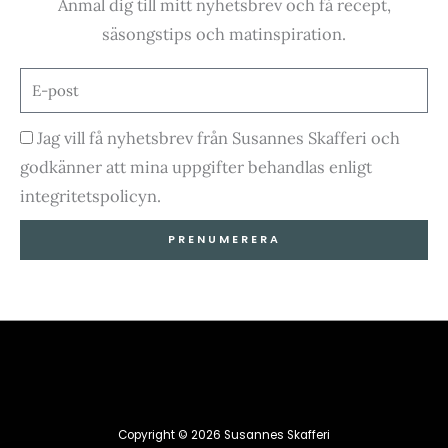
Anmäl dig till mitt nyhetsbrev och få recept,
b
a
u
o
säsongstips och matinspiration.
o
g
b
k
E-
post
o
r
e
Godkännande
Jag vill få nyhetsbrev från Susannes Skafferi och
godkänner att mina uppgifter behandlas enligt
k
a
integritetspolicyn.
-
m
PRENUMERERA
f
Copyright © 2026 Susannes Skafferi