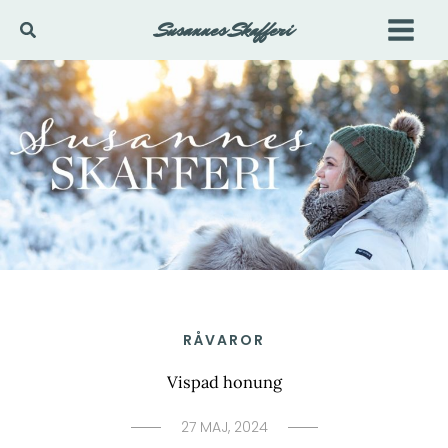
Hoppa
Susannes Skafferi
Sök
till
innehåll
RÅVAROR
Vispad honung
27 MAJ, 2024