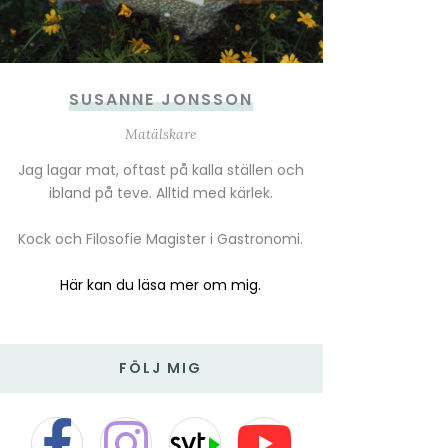
SUSANNE JONSSON
Matälskare
Jag lagar mat, oftast på kalla ställen och
ibland på teve. Alltid med kärlek.
Kock och Filosofie Magister i Gastronomi.
Här kan du läsa mer om mig.
FÖLJ MIG
F
I
T
Y