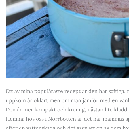
Ett av mina populäraste recept är den här saftiga
uppkom är oklart men om man jämför med en vanlig,
Den är mer kompakt och krämig, nästan lite kladdig
Hemma hos oss i Norrbotten är det här mammas spe
efter en vattenskada och det sägs att en av dem lyck