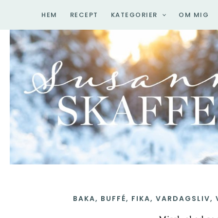
Hoppa
HEM
RECEPT
KATEGORIER
OM MIG
till
innehåll
BAKA
,
BUFFÉ
,
FIKA
,
VARDAGSLIV
,