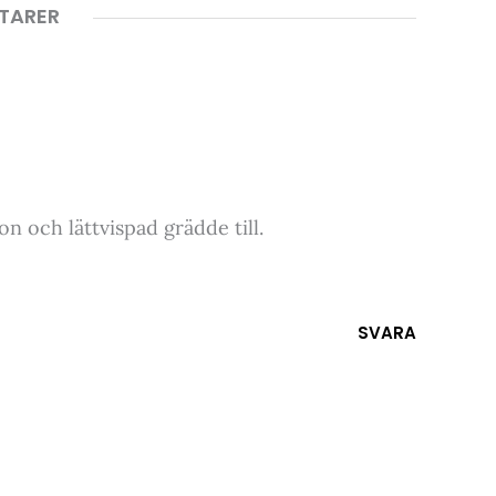
TARER
n och lättvispad grädde till.
SVARA