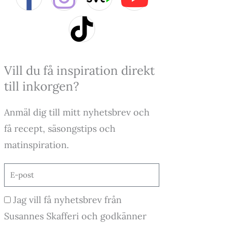
a
n
i
o
c
s
k
u
e
t
t
t
Vill du få inspiration direkt
till inkorgen?
b
a
o
u
Anmäl dig till mitt nyhetsbrev och
o
g
k
b
få recept, säsongstips och
o
r
e
matinspiration.
k
a
E-
post
-
m
Godkännande
Jag vill få nyhetsbrev från
f
Susannes Skafferi och godkänner