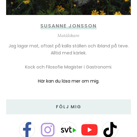
SUSANNE JONSSON
Matälskare
Jag lagar mat, oftast på kalla ställen och ibland på teve.
Alltid med kärlek.
Kock och Filosofie Magister i Gastronomi.
Här kan du läsa mer om mig.
FÖLJ MIG
F
I
Y
T