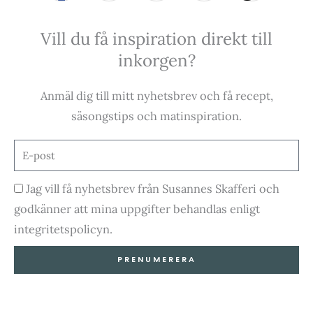
a
n
o
i
Vill du få inspiration direkt till
c
s
u
k
inkorgen?
e
t
t
t
Anmäl dig till mitt nyhetsbrev och få recept,
b
a
u
o
säsongstips och matinspiration.
o
g
b
k
E-
post
o
r
e
Godkännande
Jag vill få nyhetsbrev från Susannes Skafferi och
godkänner att mina uppgifter behandlas enligt
k
a
integritetspolicyn.
-
m
PRENUMERERA
f