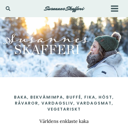
Hoppa
Susannes Skafferi
Sök
till
innehåll
BAKA
,
BEKVÄMIMPA
,
BUFFÉ
,
FIKA
,
HÖST
,
RÅVAROR
,
VARDAGSLIV
,
VARDAGSMAT
,
VEGETARISKT
Världens enklaste kaka