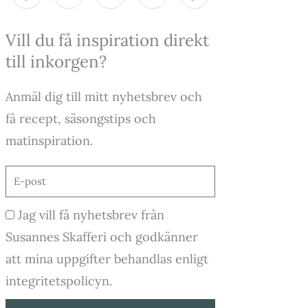
c
s
u
k
e
t
t
t
Vill du få inspiration direkt
b
a
u
o
o
g
b
k
till inkorgen?
o
r
e
k
a
-
m
Anmäl dig till mitt nyhetsbrev och
f
få recept, säsongstips och
matinspiration.
E-
post
Godkännande
Jag vill få nyhetsbrev från
Susannes Skafferi och godkänner
att mina uppgifter behandlas enligt
integritetspolicyn.