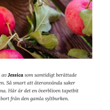
a av
Jessica
som samtidigt berättade
en. Så smart att återanvända saker
a. Här är det en överbliven tapetbit
å bort från den gamla syltburken.