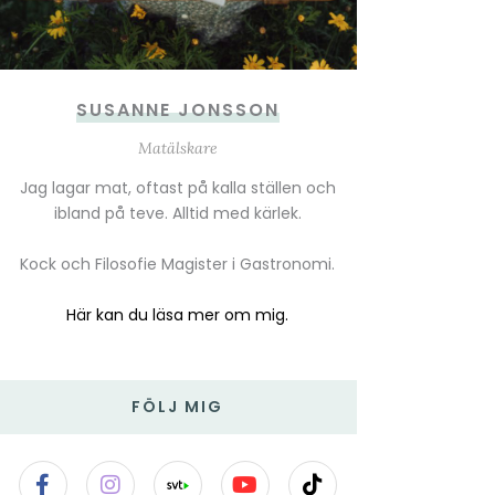
SUSANNE JONSSON
Matälskare
Jag lagar mat, oftast på kalla ställen och
ibland på teve. Alltid med kärlek.
Kock och Filosofie Magister i Gastronomi.
Här kan du läsa mer om mig.
FÖLJ MIG
F
I
Y
T
a
n
o
i