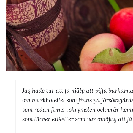
Jag hade tur att få hjälp att piffa burkarn
om markhotellet som finns på försöksgård
som redan finns i skrymslen och vrår hemm
som täcker etiketter som var omöjlig att f