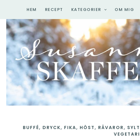
Hoppa
HEM
RECEPT
KATEGORIER
OM MIG
till
innehåll
BUFFÉ
,
DRYCK
,
FIKA
,
HÖST
,
RÅVAROR
,
SYLT
VEGETAR