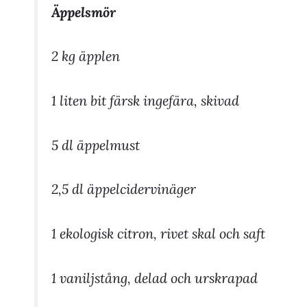
Äppelsmör
2 kg äpplen
1 liten bit färsk ingefära, skivad
5 dl äppelmust
2,5 dl äppelcidervinäger
1 ekologisk citron, rivet skal och saft
1 vaniljstång, delad och urskrapad