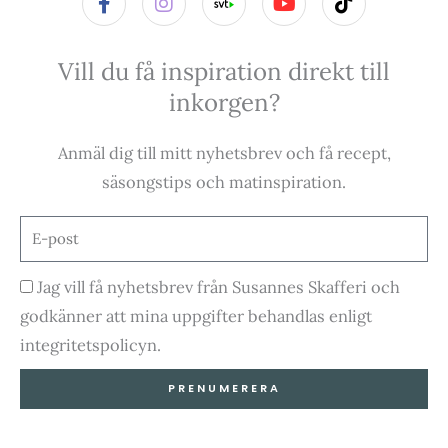
a
n
o
i
c
s
u
k
e
t
t
t
Vill du få inspiration direkt till
b
a
u
o
o
g
b
k
inkorgen?
o
r
e
k
a
-
m
Anmäl dig till mitt nyhetsbrev och få recept,
f
säsongstips och matinspiration.
E-
post
Godkännande
Jag vill få nyhetsbrev från Susannes Skafferi och
godkänner att mina uppgifter behandlas enligt
integritetspolicyn.
PRENUMERERA