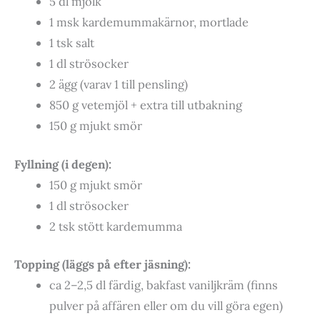
5 dl mjölk
1 msk kardemummakärnor, mortlade
1 tsk salt
1 dl strösocker
2 ägg (varav 1 till pensling)
850 g vetemjöl + extra till utbakning
150 g mjukt smör
Fyllning (i degen):
150 g mjukt smör
1 dl strösocker
2 tsk stött kardemumma
Topping (läggs på efter jäsning):
ca 2–2,5 dl färdig, bakfast vaniljkräm (finns
pulver på affären eller om du vill göra egen)