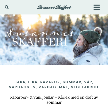
Hoppa
Susannes Skafferi
Sök
till
innehåll
BAKA
,
FIKA
,
RÅVAROR
,
SOMMAR
,
VÅR
,
VARDAGSLIV
,
VARDAGSMAT
,
VEGETARISKT
Rabarber- & Vaniljbullar – Kärlek med en doft av
sommar