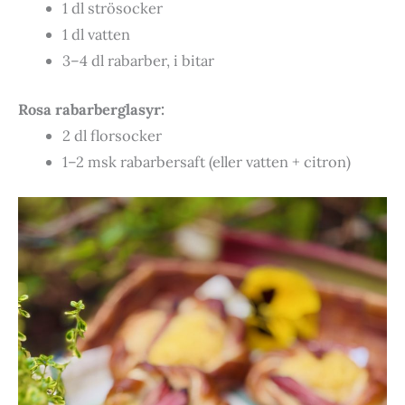
1 dl strösocker
1 dl vatten
3–4 dl rabarber, i bitar
Rosa rabarberglasyr:
2 dl florsocker
1–2 msk rabarbersaft (eller vatten + citron)