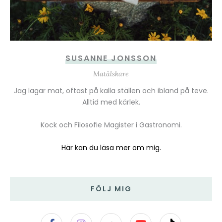
SUSANNE JONSSON
Matälskare
Jag lagar mat, oftast på kalla ställen och ibland på teve.
Alltid med kärlek.
Kock och Filosofie Magister i Gastronomi.
Här kan du läsa mer om mig.
FÖLJ MIG
F
I
Y
T