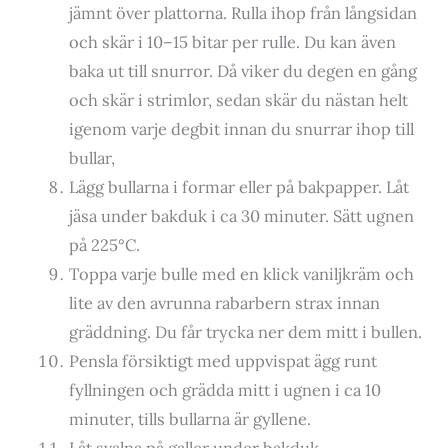
jämnt över plattorna. Rulla ihop från långsidan
och skär i 10–15 bitar per rulle. Du kan även
baka ut till snurror. Då viker du degen en gång
och skär i strimlor, sedan skär du nästan helt
igenom varje degbit innan du snurrar ihop till
bullar,
Lägg bullarna i formar eller på bakpapper. Låt
jäsa under bakduk i ca 30 minuter. Sätt ugnen
på 225°C.
Toppa varje bulle med en klick vaniljkräm och
lite av den avrunna rabarbern strax innan
gräddning. Du får trycka ner dem mitt i bullen.
Pensla försiktigt med uppvispat ägg runt
fyllningen och grädda mitt i ugnen i ca 10
minuter, tills bullarna är gyllene.
Låt svalna på galler under bakduk.