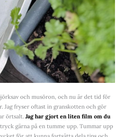
jörksav och musöron, och nu är det tid för
or. Jag fryser oftast in granskotten och gör
r örtsalt.
Jag har gjort en liten film om du
å tryck gärna på en tumme upp. Tummar upp
ket för att kunna fortsätta dela tips och