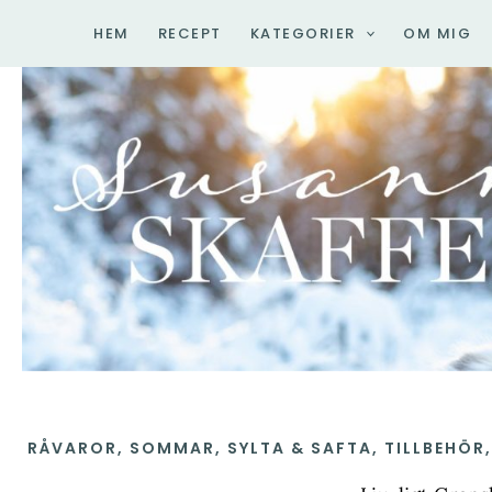
Hoppa
HEM
RECEPT
KATEGORIER
OM MIG
till
innehåll
RÅVAROR
,
SOMMAR
,
SYLTA & SAFTA
,
TILLBEHÖR