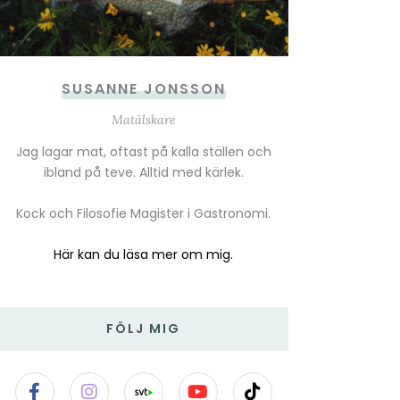
SUSANNE JONSSON
Matälskare
Jag lagar mat, oftast på kalla ställen och
ibland på teve. Alltid med kärlek.
Kock och Filosofie Magister i Gastronomi.
Här kan du läsa mer om mig.
FÖLJ MIG
F
I
Y
T
a
n
o
i