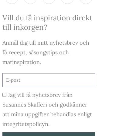
c
s
u
k
e
t
t
t
Vill du få inspiration direkt
b
a
u
o
o
g
b
k
till inkorgen?
o
r
e
k
a
-
m
Anmäl dig till mitt nyhetsbrev och
f
få recept, säsongstips och
matinspiration.
E-
post
Godkännande
Jag vill få nyhetsbrev från
Susannes Skafferi och godkänner
att mina uppgifter behandlas enligt
integritetspolicyn.