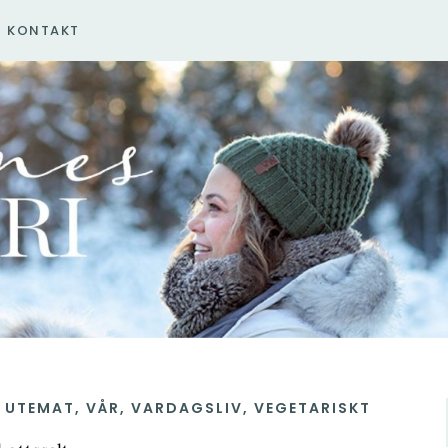
KONTAKT
,
UTEMAT
,
VÅR
,
VARDAGSLIV
,
VEGETARISKT