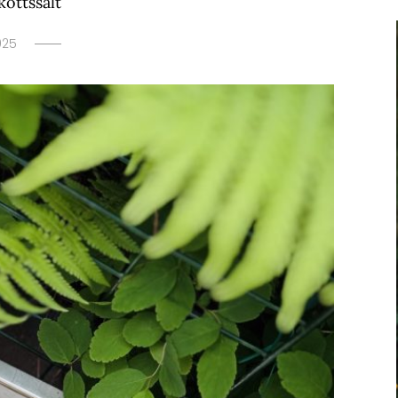
kottssalt
025