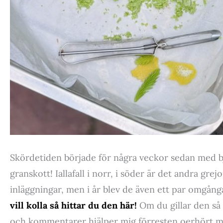
Skördetiden började för några veckor sedan med b
granskott! Iallafall i norr, i söder är det andra grej
inläggningar, men i år blev de även ett par omgånga
vill kolla så hittar du den här!
Om du gillar den s
och kommentarer hjälper mig förresten oerhört myc