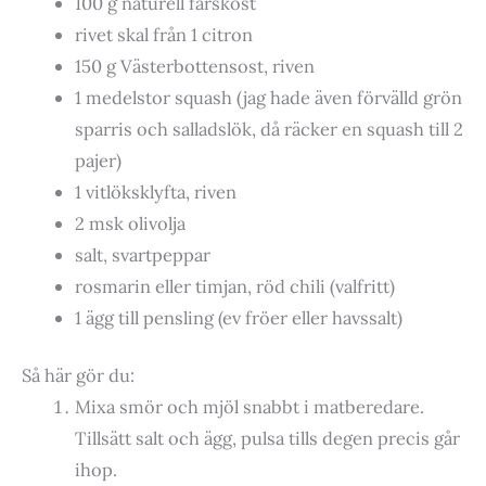
100 g naturell färskost
rivet skal från 1 citron
150 g Västerbottensost, riven
1 medelstor squash (jag hade även förvälld grön
sparris och salladslök, då räcker en squash till 2
pajer)
1 vitlöksklyfta, riven
2 msk olivolja
salt, svartpeppar
rosmarin eller timjan, röd chili (valfritt)
1 ägg till pensling (ev fröer eller havssalt)
Så här gör du:
Mixa smör och mjöl snabbt i matberedare.
Tillsätt salt och ägg, pulsa tills degen precis går
ihop.