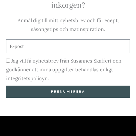
c
s
u
k
inkorgen?
e
t
t
t
Anmäl dig till mitt nyhetsbrev och få recept,
b
a
u
o
säsongstips och matinspiration.
o
g
b
k
E-
post
o
r
e
Godkännande
Jag vill få nyhetsbrev från Susannes Skafferi och
godkänner att mina uppgifter behandlas enligt
k
a
integritetspolicyn.
-
m
PRENUMERERA
f