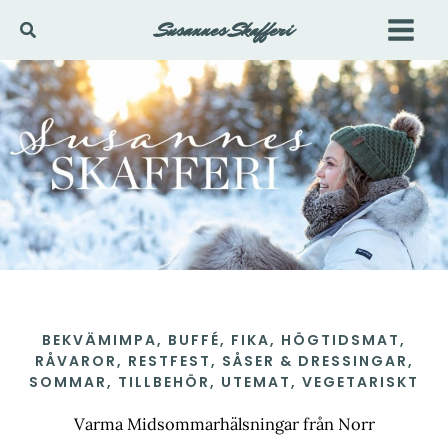
Hoppa
Susannes Skafferi
Sök
till
innehåll
BEKVÄMIMPA
,
BUFFÉ
,
FIKA
,
HÖGTIDSMAT
,
RÅVAROR
,
RESTFEST
,
SÅSER & DRESSINGAR
,
SOMMAR
,
TILLBEHÖR
,
UTEMAT
,
VEGETARISKT
Varma Midsommarhälsningar från Norr