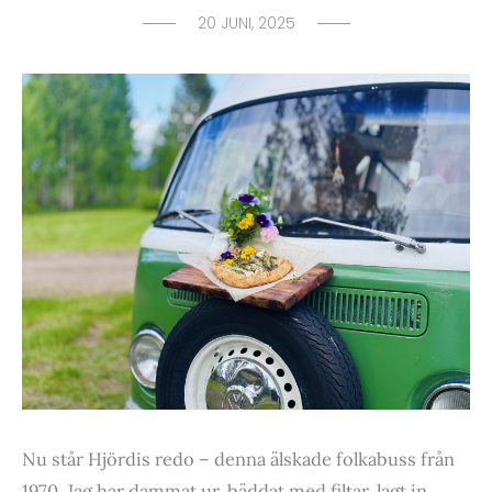
20 JUNI, 2025
Nu står Hjördis redo – denna älskade folkabuss från
1970. Jag har dammat ur, bäddat med filtar, lagt in