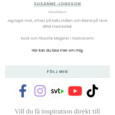
SUSANNE JONSSON
Matälskare
Jag lagar mat, oftast på kalla ställen och ibland på teve.
Alltid med kärlek.
Kock och Filosofie Magister i Gastronomi.
Här kan du läsa mer om mig.
FÖLJ MIG
F
I
Y
T
a
n
o
i
Vill du få inspiration direkt till