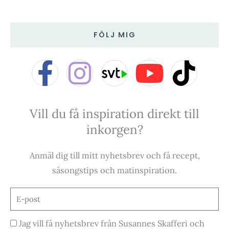
FÖLJ MIG
F
I
Y
T
a
n
o
i
Vill du få inspiration direkt till
c
s
u
k
inkorgen?
e
t
t
t
Anmäl dig till mitt nyhetsbrev och få recept,
b
a
u
o
säsongstips och matinspiration.
o
g
b
k
E-
post
o
r
e
Godkännande
Jag vill få nyhetsbrev från Susannes Skafferi och