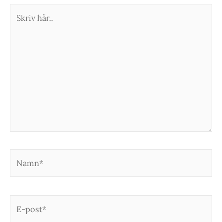
Skriv
här..
Namn*
E-
post*