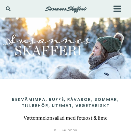
Hoppa
Susannes Skafferi
Sök
till
innehåll
BEKVÄMIMPA
,
BUFFÉ
,
RÅVAROR
,
SOMMAR
,
TILLBEHÖR
,
UTEMAT
,
VEGETARISKT
Vattenmelonsallad med fetaost & lime