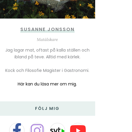
SUSANNE JONSSON
Matälskare
Jag lagar mat, oftast på kalla ställen och
ibland på teve. Alltid med kärlek.
Kock och Filosofie Magister i Gastronomi.
Här kan du läsa mer om mig.
FÖLJ MIG
F
I
T
Y