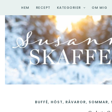
Hoppa
HEM
RECEPT
KATEGORIER
OM MIG
till
innehåll
BUFFÉ
,
HÖST
,
RÅVAROR
,
SOMMAR
,