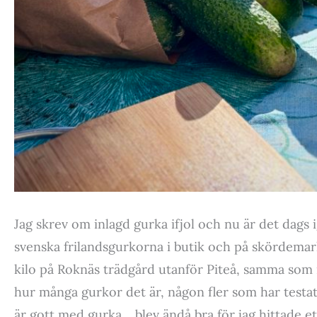
Jag skrev om inlagd gurka ifjol och nu är det dags
svenska frilandsgurkorna i butik och på skördemar
kilo på Roknäs trädgård utanför Piteå, samma som i
hur många gurkor det är, någon fler som har testat
är gott med gurka… blev ändå bra för jag hittade ett 