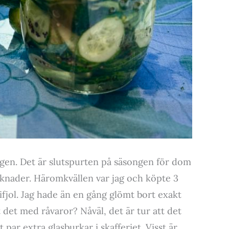
 igen. Det är slutspurten på säsongen för dom
knader. Häromkvällen var jag och köpte 3
fjol. Jag hade än en gång glömt bort exakt
 det med råvaror? Nåväl, det är tur att det
par extra glasburkar i skafferiet. Visst är