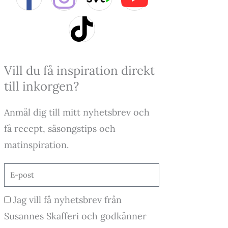
a
n
i
o
c
s
k
u
e
t
t
t
Vill du få inspiration direkt
till inkorgen?
b
a
o
u
Anmäl dig till mitt nyhetsbrev och
o
g
k
b
få recept, säsongstips och
o
r
e
matinspiration.
k
a
E-
post
-
m
Godkännande
Jag vill få nyhetsbrev från
f
Susannes Skafferi och godkänner