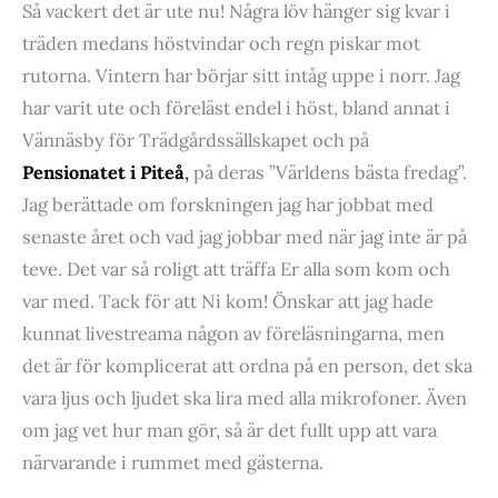
Så vackert det är ute nu! Några löv hänger sig kvar i
träden medans höstvindar och regn piskar mot
rutorna. Vintern har börjar sitt intåg uppe i norr. Jag
har varit ute och föreläst endel i höst, bland annat i
Vännäsby för Trädgårdssällskapet och på
Pensionatet i Piteå
,
på deras ”Världens bästa fredag”.
Jag berättade om forskningen jag har jobbat med
senaste året och vad jag jobbar med när jag inte är på
teve. Det var så roligt att träffa Er alla som kom och
var med. Tack för att Ni kom! Önskar att jag hade
kunnat livestreama någon av föreläsningarna, men
det är för komplicerat att ordna på en person, det ska
vara ljus och ljudet ska lira med alla mikrofoner. Även
om jag vet hur man gör, så är det fullt upp att vara
närvarande i rummet med gästerna.