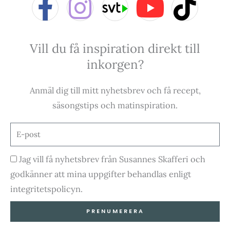
F
I
Y
T
a
n
o
i
Vill du få inspiration direkt till
c
s
u
k
inkorgen?
e
t
t
t
Anmäl dig till mitt nyhetsbrev och få recept,
b
a
u
o
säsongstips och matinspiration.
o
g
b
k
E-
post
o
r
e
Godkännande
Jag vill få nyhetsbrev från Susannes Skafferi och
godkänner att mina uppgifter behandlas enligt
k
a
integritetspolicyn.
-
m
PRENUMERERA