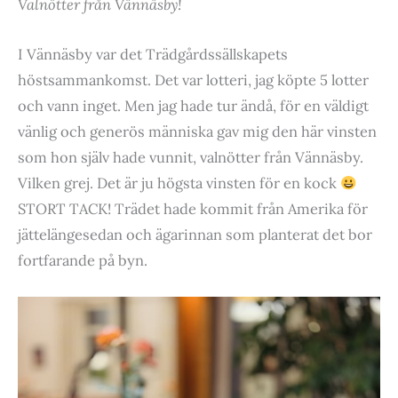
Valnötter från Vännäsby!
I Vännäsby var det Trädgårdssällskapets
höstsammankomst. Det var lotteri, jag köpte 5 lotter
och vann inget. Men jag hade tur ändå, för en väldigt
vänlig och generös människa gav mig den här vinsten
som hon själv hade vunnit, valnötter från Vännäsby.
Vilken grej. Det är ju högsta vinsten för en kock
STORT TACK! Trädet hade kommit från Amerika för
jättelängesedan och ägarinnan som planterat det bor
fortfarande på byn.