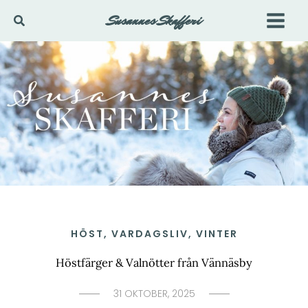
Hoppa
Susannes Skafferi
Sök
till
innehåll
HÖST
,
VARDAGSLIV
,
VINTER
Höstfärger & Valnötter från Vännäsby
31 OKTOBER, 2025