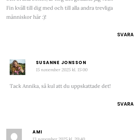
Fin kväll till dig med och till alla andra trevliga
människor här :)!
SVARA
SUSANNE JONSSON
15 november 2025 kl. 15:00
Tack Annika, så kul att du uppskattade det!
SVARA
AMI
13 november 2025 kl. 20:40