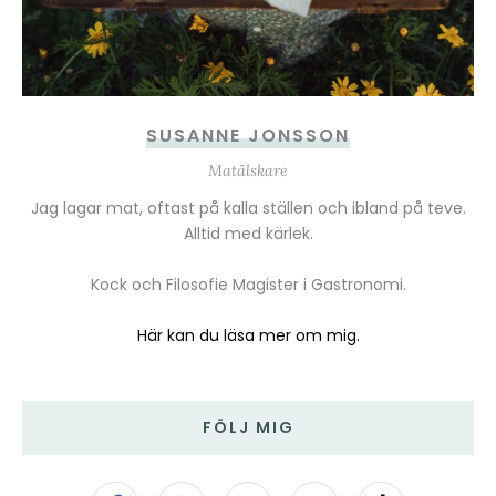
SUSANNE JONSSON
Matälskare
Jag lagar mat, oftast på kalla ställen och ibland på teve.
Alltid med kärlek.
Kock och Filosofie Magister i Gastronomi.
Här kan du läsa mer om mig.
FÖLJ MIG
F
I
Y
T