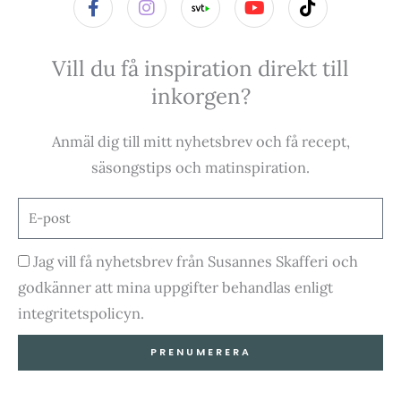
a
n
o
i
c
s
u
k
e
t
t
t
Vill du få inspiration direkt till
b
a
u
o
o
g
b
k
inkorgen?
o
r
e
k
a
-
m
Anmäl dig till mitt nyhetsbrev och få recept,
f
säsongstips och matinspiration.
E-
post
Godkännande
Jag vill få nyhetsbrev från Susannes Skafferi och
godkänner att mina uppgifter behandlas enligt
integritetspolicyn.
PRENUMERERA