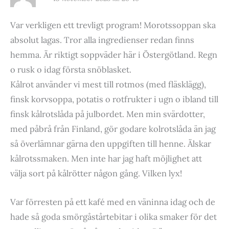
Var verkligen ett trevligt program! Morotssoppan ska
absolut lagas. Tror alla ingredienser redan finns
hemma. Är riktigt soppväder här i Östergötland. Regn
o rusk o idag första snöblasket.
Kålrot använder vi mest till rotmos (med fläsklägg),
finsk korvsoppa, potatis o rotfrukter i ugn o ibland till
finsk kålrotslåda på julbordet. Men min svärdotter,
med påbrå från Finland, gör godare kolrotslåda än jag
så överlämnar gärna den uppgiften till henne. Älskar
kålrotssmaken. Men inte har jag haft möjlighet att
välja sort på kålrötter någon gång. Vilken lyx!
Var förresten på ett kafé med en väninna idag och de
hade så goda smörgåstårtebitar i olika smaker för det