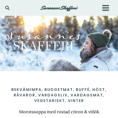
Hoppa
Susannes Skafferi
Sök
till
innehåll
BEKVÄMIMPA
,
BUDGETMAT
,
BUFFÉ
,
HÖST
,
RÅVAROR
,
VARDAGSLIV
,
VARDAGSMAT
,
VEGETARISKT
,
VINTER
Morotssoppa med rostad citron & vitlök