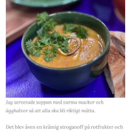
Jag serverade soppan med varma mackor och
ägghalvor så att alla ska bli riktigt mätta.
Det blev även en krämig stroganoff på rotfrukter och