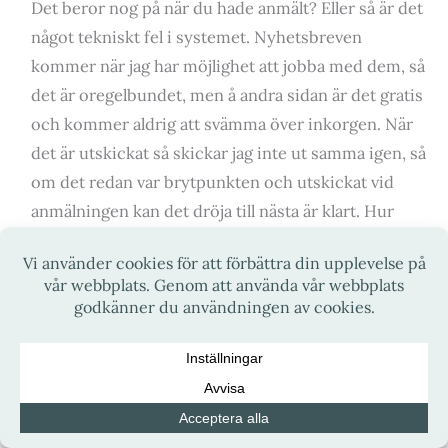
Det beror nog på när du hade anmält? Eller så är det
något tekniskt fel i systemet. Nyhetsbreven
kommer när jag har möjlighet att jobba med dem, så
det är oregelbundet, men å andra sidan är det gratis
och kommer aldrig att svämma över inkorgen. När
det är utskickat så skickar jag inte ut samma igen, så
om det redan var brytpunkten och utskickat vid
anmälningen kan det dröja till nästa är klart. Hur
länge är oklart som jag skriver, och det är för att jag
har flera jobb. Om det här systemet inte fungerar
behöver jag hitta ett annat sätt att kommunicera,
men jag vill gärna ha en kontaktväg som inte är
beroende av sociala medier. Önskar dig en Fin helg!
SVARA