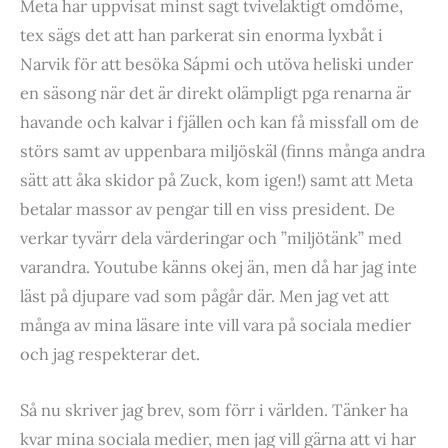
Meta har uppvisat minst sagt tvivelaktigt omdöme,
tex sägs det att han parkerat sin enorma lyxbåt i
Narvik för att besöka Sápmi och utöva heliski under
en säsong när det är direkt olämpligt pga renarna är
havande och kalvar i fjällen och kan få missfall om de
störs samt av uppenbara miljöskäl (finns många andra
sätt att åka skidor på Zuck, kom igen!) samt att Meta
betalar massor av pengar till en viss president. De
verkar tyvärr dela värderingar och ”miljötänk” med
varandra. Youtube känns okej än, men då har jag inte
läst på djupare vad som pågår där. Men jag vet att
många av mina läsare inte vill vara på sociala medier
och jag respekterar det.
Så nu skriver jag brev, som förr i världen. Tänker ha
kvar mina sociala medier, men jag vill gärna att vi har