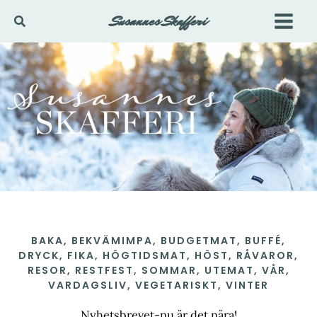
Hoppa
Susannes Skafferi
Sök
till
innehåll
BAKA
,
BEKVÄMIMPA
,
BUDGETMAT
,
BUFFÉ
,
DRYCK
,
FIKA
,
HÖGTIDSMAT
,
HÖST
,
RÅVAROR
,
RESOR
,
RESTFEST
,
SOMMAR
,
UTEMAT
,
VÅR
,
VARDAGSLIV
,
VEGETARISKT
,
VINTER
Nyhetsbrevet-nu är det nära!