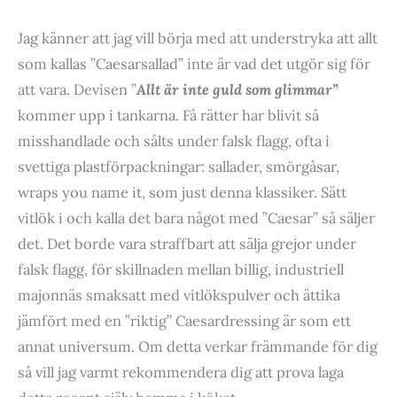
Jag känner att jag vill börja med att understryka att allt
som kallas ”Caesarsallad” inte är vad det utgör sig för
att vara. Devisen ”
Allt är inte guld som glimmar”
kommer upp i tankarna. Få rätter har blivit så
misshandlade och sålts under falsk flagg, ofta i
svettiga plastförpackningar: sallader, smörgåsar,
wraps you name it, som just denna klassiker. Sätt
vitlök i och kalla det bara något med ”Caesar” så säljer
det. Det borde vara straffbart att sälja grejor under
falsk flagg, för skillnaden mellan billig, industriell
majonnäs smaksatt med vitlökspulver och ättika
jämfört med en ”riktig” Caesardressing är som ett
annat universum. Om detta verkar främmande för dig
så vill jag varmt rekommendera dig att prova laga