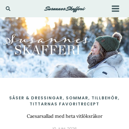
Hoppa
Susannes Skafferi
Sök
till
innehåll
SÅSER & DRESSINGAR
,
SOMMAR
,
TILLBEHÖR
,
TITTARNAS FAVORITRECEPT
Caesarsallad med heta vitlöksräkor