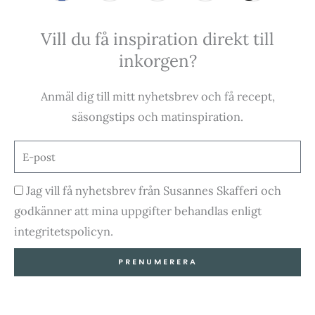
a
n
o
i
Vill du få inspiration direkt till
c
s
u
k
inkorgen?
e
t
t
t
Anmäl dig till mitt nyhetsbrev och få recept,
b
a
u
o
säsongstips och matinspiration.
o
g
b
k
E-
post
o
r
e
Godkännande
Jag vill få nyhetsbrev från Susannes Skafferi och
godkänner att mina uppgifter behandlas enligt
k
a
integritetspolicyn.
-
m
PRENUMERERA
f