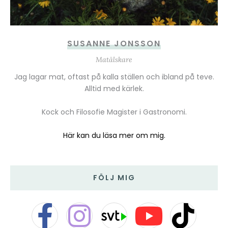
SUSANNE JONSSON
Matälskare
Jag lagar mat, oftast på kalla ställen och ibland på teve.
Alltid med kärlek.
Kock och Filosofie Magister i Gastronomi.
Här kan du läsa mer om mig.
FÖLJ MIG
F
I
Y
T