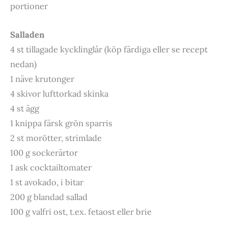
portioner
Salladen
4 st tillagade kycklinglår (köp färdiga eller se recept
nedan)
1 näve krutonger
4 skivor lufttorkad skinka
4 st ägg
1 knippa färsk grön sparris
2 st morötter, strimlade
100 g sockerärtor
1 ask cocktailtomater
1 st avokado, i bitar
200 g blandad sallad
100 g valfri ost, t.ex. fetaost eller brie