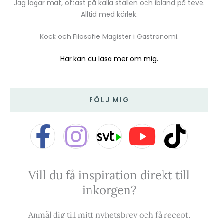
Jag lagar mat, oftast på kalla ställen och ibland på teve.
Alltid med kärlek.
Kock och Filosofie Magister i Gastronomi.
Här kan du läsa mer om mig.
FÖLJ MIG
F
I
Y
T
a
n
o
i
Vill du få inspiration direkt till
c
s
u
k
inkorgen?
e
t
t
t
Anmäl dig till mitt nyhetsbrev och få recept,