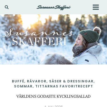
Hoppa
Susannes Skafferi
Sök
till
innehåll
BUFFÉ
,
RÅVAROR
,
SÅSER & DRESSINGAR
,
SOMMAR
,
TITTARNAS FAVORITRECEPT
VÄRLDENS GODASTE KYCKLINGSALLAD