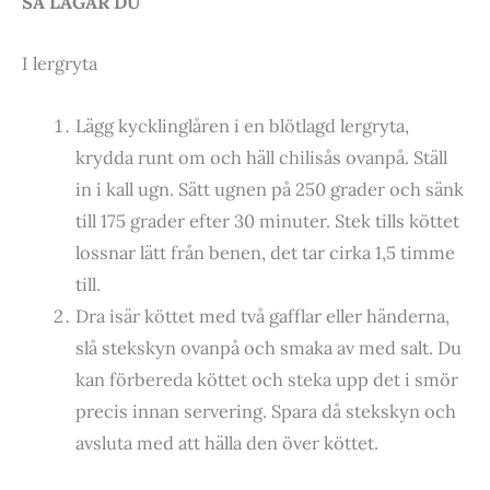
SÅ LAGAR DU
I lergryta
Lägg kycklinglåren i en blötlagd lergryta,
krydda runt om och häll chilisås ovanpå. Ställ
in i kall ugn. Sätt ugnen på 250 grader och sänk
till 175 grader efter 30 minuter. Stek tills köttet
lossnar lätt från benen, det tar cirka 1,5 timme
till.
Dra isär köttet med två gafflar eller händerna,
slå stekskyn ovanpå och smaka av med salt. Du
kan förbereda köttet och steka upp det i smör
precis innan servering. Spara då stekskyn och
avsluta med att hälla den över köttet.