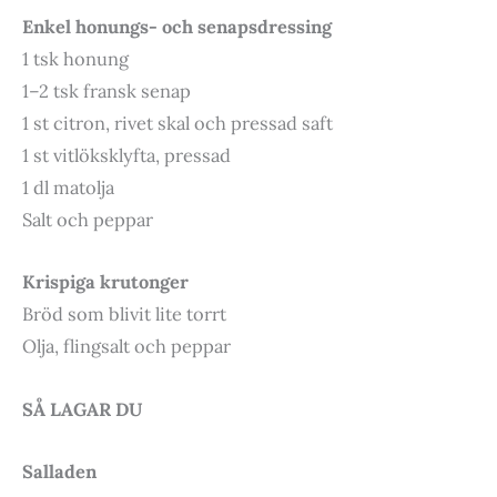
Enkel honungs- och senapsdressing
1 tsk honung
1–2 tsk fransk senap
1 st citron, rivet skal och pressad saft
1 st vitlöksklyfta, pressad
1 dl matolja
Salt och peppar
Krispiga krutonger
Bröd som blivit lite torrt
Olja, flingsalt och peppar
SÅ LAGAR DU
Salladen