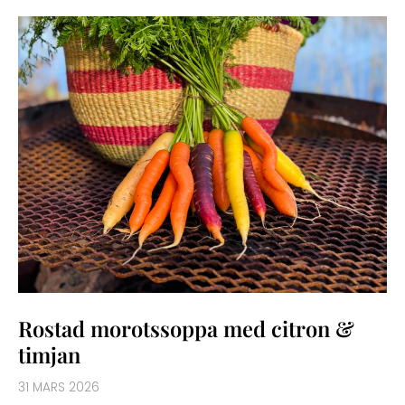
ROSTAD
MOROTSSOPPA
MED
CITRON
&
TIMJAN
Rostad morotssoppa med citron &
timjan
31 MARS 2026