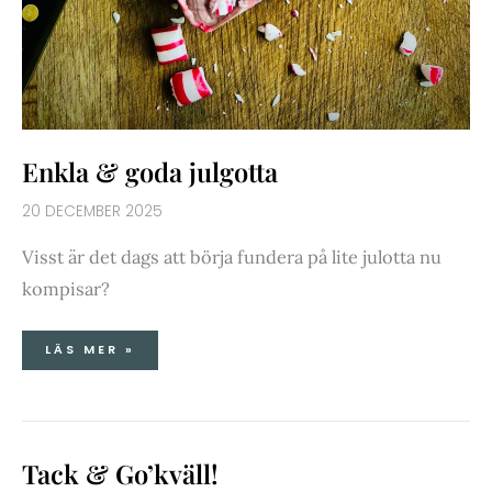
Enkla & goda julgotta
20 DECEMBER 2025
Visst är det dags att börja fundera på lite julotta nu
kompisar?
LÄS MER »
TACK
Tack & Go’kväll!
&
GO’KVÄLL!