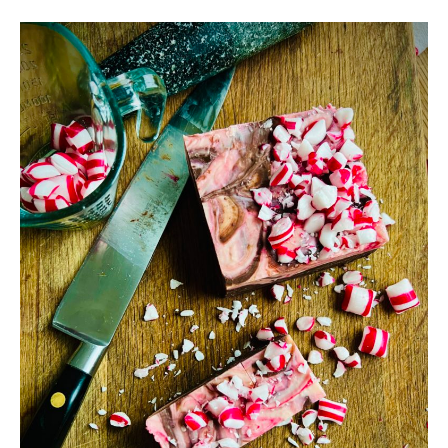
ENKLA
&
GODA
JULGOTTA