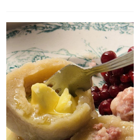
PITEPALT
I
NATTBERG