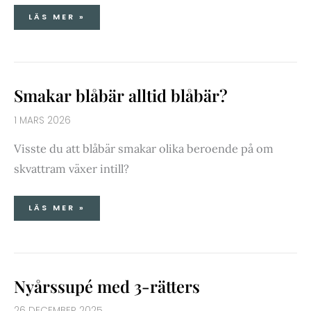
LÄS MER »
SMAKAR
Smakar blåbär alltid blåbär?
BLÅBÄR
ALLTID
BLÅBÄR?
1 MARS 2026
Visste du att blåbär smakar olika beroende på om
skvattram växer intill?
LÄS MER »
NYÅRSSUPÉ
Nyårssupé med 3-rätters
MED
3-
RÄTTERS
26 DECEMBER 2025