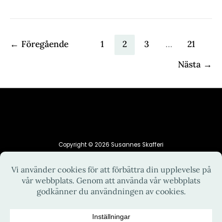
←
Föregående
1
2
3
…
21
Nästa
→
Copyright © 2026 Susannes Skafferi
HEM
INTEGRITETSPOLICY
KONTAKT
OM MIG
RECEPT