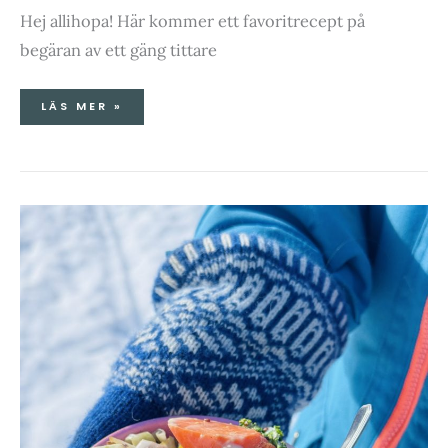
Hej allihopa! Här kommer ett favoritrecept på
begäran av ett gäng tittare
LÄS MER »
VÅRVINTER,
KORV
&
SNÖGUBBAR