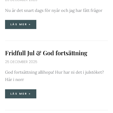
Nu är det snart dags för nyår och jag har fått frågor
LÄS MER »
FRIDFULL
Fridfull Jul & God fortsättning
JUL
&
GOD
FORTSÄTTNING
25 DECEMBER 2025
God fortsättning allihopa! Hur har ni det i julstöket?
Här i norr
LÄS MER »