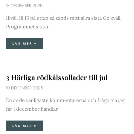
13 DECEMBER 2025
Ikväll 18.15 på ettan så sänds mitt allra sista Go’kväll.
Programmet slutar
LÄS MER »
3
3 Härliga rödkålssallader till jul
HÄRLIGA
RÖDKÅLSSALLADER
TILL
JUL
10 DECEMBER 2025
En av de vanligaste kommentarerna och frågorna jag
får i december handlar
LÄS MER »