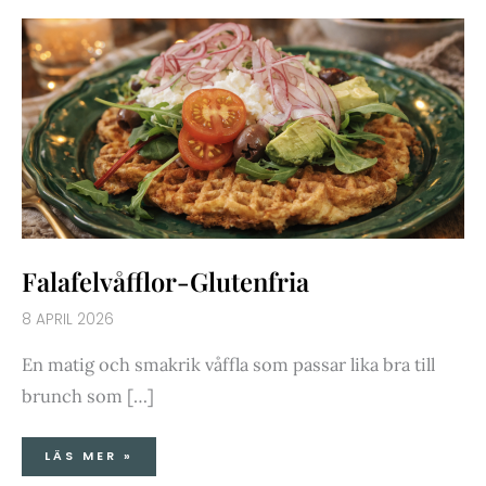
FALAFELVÅFFLOR-
GLUTENFRIA
Falafelvåfflor-Glutenfria
8 APRIL 2026
En matig och smakrik våffla som passar lika bra till
brunch som […]
LÄS MER »