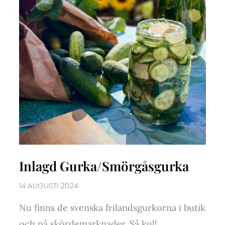
Inlagd Gurka/Smörgåsgurka
14 AUGUSTI 2024
Nu finns de svenska frilandsgurkorna i butik
och på skördemarknader. Så kul!