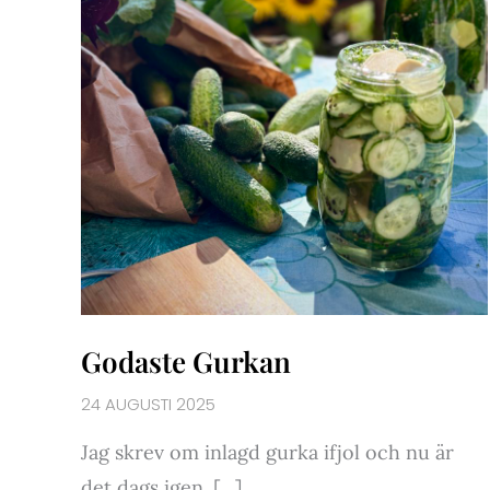
Godaste Gurkan
24 AUGUSTI 2025
Jag skrev om inlagd gurka ifjol och nu är
det dags igen. […]