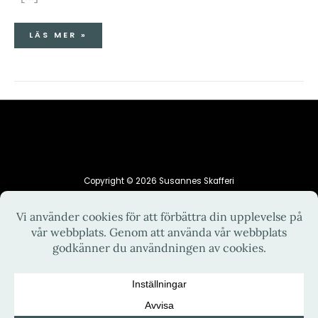
LÄS MER »
Copyright © 2026 Susannes Skafferi
HEM
INTEGRITETSPOLICY
KONTAKT
OM MIG
RECEPT