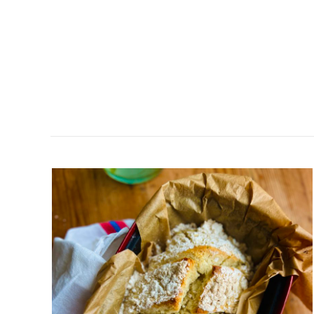
GLUTENFRITT
GRYTBRÖD-
ENKELT
&
GOTT