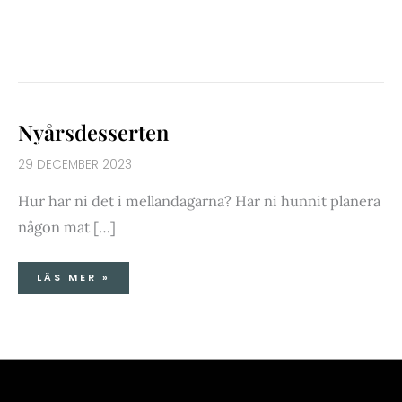
NYÅRSDESSERTEN
Nyårsdesserten
29 DECEMBER 2023
Hur har ni det i mellandagarna? Har ni hunnit planera
någon mat […]
LÄS MER »