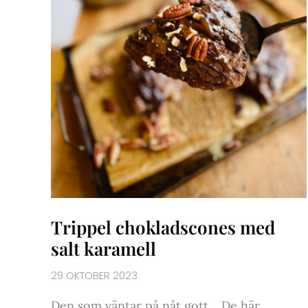
Trippel chokladscones med
salt karamell
29 OKTOBER 2023
Den som väntar på nåt gott… De här