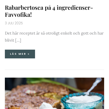
Rabarbertosca på 4 ingredienser-
Favvofika!
3 JULI 2025
Det här receptet är så otroligt enkelt och gott och har
blivit […]
LÄS MER »
RABARBERTOSCA
PÅ
4
INGREDIENSER