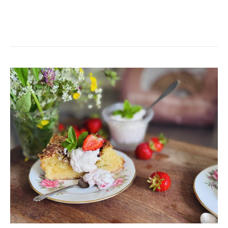
RABARBERTOSCA
PÅ
4
INGREDIENSER-
FAVVOFIKA!